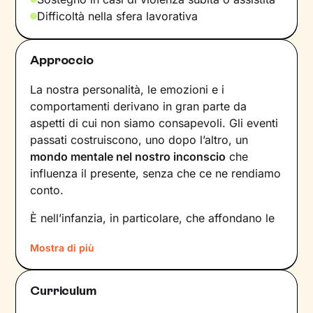
Difficoltà nella sfera lavorativa
Approccio
La nostra personalità, le emozioni e i
comportamenti derivano in gran parte da
aspetti di cui non siamo consapevoli. Gli eventi
passati costruiscono, uno dopo l’altro, un
mondo mentale nel nostro inconscio
che
influenza il presente, senza che ce ne rendiamo
conto.
È nell’infanzia, in particolare, che affondano le
radici di tanti nostri modi di essere, di pensare
Mostra di più
e agire: le
esperienze vissute in famiglia
,
infatti, vengono apprese, memorizzate e
riproposte nelle relazioni successive.
Curriculum
Individuare e comprendere questi meccanismi -