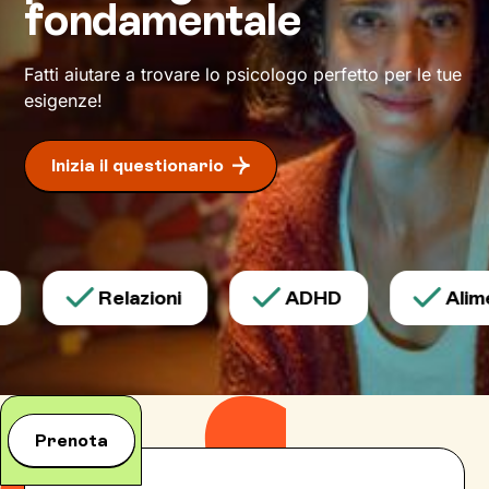
fondamentale
Questo ti consentirà di riscoprire alcune tue
qualità che erano rimaste in secondo piano, e
di individuare risorse interiori che ti
Fatti aiutare a trovare lo psicologo perfetto per le tue
permetteranno di
esprimerti con modalità
esigenze!
nuove
.
Inizia il questionario
Relazioni
ADHD
Alimen
Prenota