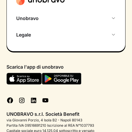
Unobravo
Chi siamo
Legale
Colloquio conoscitivo gratuito
Informativa privacy calendario
Psicologo in chat
Informativa privacy paziente
Psicologi per aree di intervento
Scarica l'app di unobravo
Termini e condizioni
Aiuto urgente
Informativa Privacy
FAQ
Dichiarazione di Accessibilità
Blog
Cookie policy
Test psicologici
Gestisci cookie
UNOBRAVO s.r.l. Società Benefit
Podcast di psicologia
via Giovanni Porzio, 4 Isola B2 - Napoli 80143
Partita IVA 09516691210 Iscrizione al REA N°1037793
Corporate
Capitale sociale euro 14.125,04 sottoscritto e versato