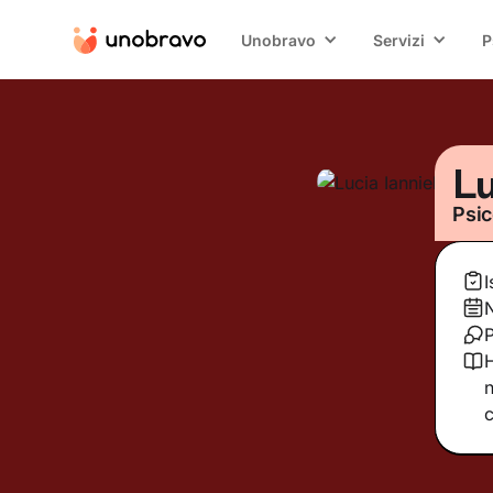
Unobravo
Servizi
P
Lu
Psic
I
P
H
n
c