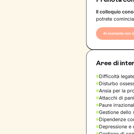
Il colloquio cono
potrete comincia
Al momento non è 
Aree di inte
Difficoltà legate
Disturbo osses
Ansia per la pr
Attacchi di pan
Paure irraziona
Gestione dello 
Dipendenze com
Depressione e d
Gestione di com