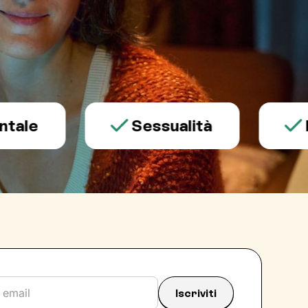
Sessualità
Dipen