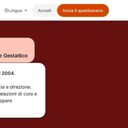
Lingua
Accedi
Inizia il questionario
e Gestaltico
l
2004
.
ia e direzione.
elazioni di cura e
uppare