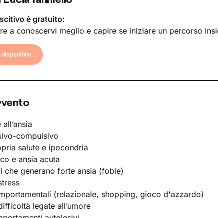
scitivo è gratuito:
re a conoscervi meglio e capire se iniziare un percorso ins
disponibile
rvento
 all’ansia
sivo-compulsivo
opria salute e ipocondria
ico e ansia acuta
li che generano forte ansia (fobie)
stress
portamentali (relazionale, shopping, gioco d'azzardo)
ifficoltà legate all’umore
portamenti autolesivi