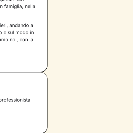
 famiglia, nella
ieri, andando a
o e sul modo in
iamo noi, con la
voro che faremo
e ciò che fa parte
per muovere i
scente.
rano i tuoi
i è infatti
professionista
 ascolto e
significati
nnovate.