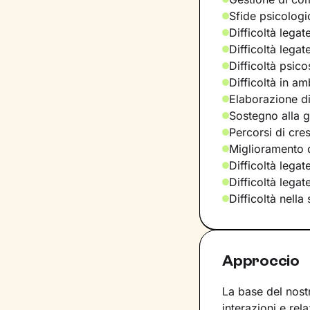
Sfide psicologic
Difficoltà legat
Difficoltà legat
Difficoltà psic
Difficoltà in am
Elaborazione di
Sostegno alla ge
Percorsi di cre
Miglioramento d
Difficoltà legat
Difficoltà lega
Difficoltà nella
Approccio
La base del nost
interazioni e rel