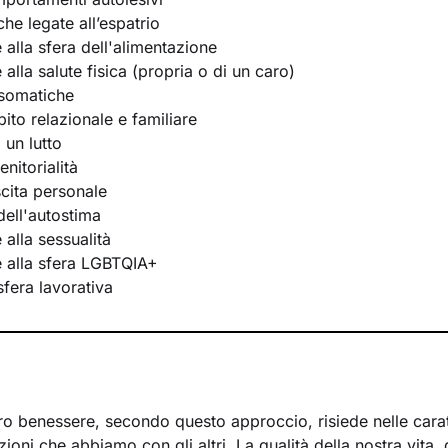
he legate all’espatrio
e alla sfera dell'alimentazione
e alla salute fisica (propria o di un caro)
osomatiche
bito relazionale e familiare
 un lutto
nitorialità
scita personale
ell'autostima
e alla sessualità
te alla sfera LGBTQIA+
 sfera lavorativa
ro benessere, secondo questo approccio, risiede nelle caratt
azioni che abbiamo con gli altri. La qualità della nostra vita,