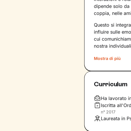
dipende solo da 
coppia, nelle ami
Questo si integr
influire sulle e
cui comunichiamo.
nostra individuali
Sul ponte che si 
Mostra di più
insieme, che andr
del tuo presente
primi passi lung
Curriculum
Ti guiderò a scop
comportamenti, a
Ha lavorato i
fondamentale pe
Iscritta all'
accoglienza che s
n°
2017
inediti che ti pe
Laureata in P