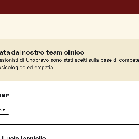
ata dal nostro team clinico
essionisti di Unobravo sono stati scelti sulla base di compet
sicologico ed empatia.
per
ale
Lucia Ianniello