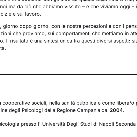
noi ma da ciò che abbiamo vissuto – e che viviamo oggi – in
cizie e sul lavoro.
a, giorno dopo giorno, con le nostre percezioni e con i pens
mozioni che proviamo, sui comportamenti che mettiamo in att
 Il risultato è una sintesi unica tra questi diversi aspetti: s
tà.
crea tra il mondo interno e quello esterno si inserisce il la
à a comprendere nel passato della tua storia e a ricostruir
. La voglia di cambiamento sarà la motivazione necessaria 
o un percorso che ti porterà verso un benessere sempre cre
rire le tue risorse interiori e a capire i meccanismi che gene
lla ricerca di un nuovo livello di consapevolezza. Conoscers
n cooperative sociali, nella sanità pubblica e come libera/o 
r comprendere cosa cambiare e come farlo. Nello spazio di
Ordine degli Psicologi della Regione Campania
dal
2004
.
i creerà, avrai modo di rileggere la tua realtà attribuendole 
rmetteranno di affrontare la vita con attitudine ed energia ri
sicologia presso l' Università Degli Studi di Napoli Seconda