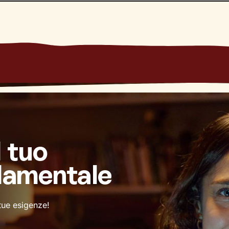
l tuo
damentale
 tue esigenze!