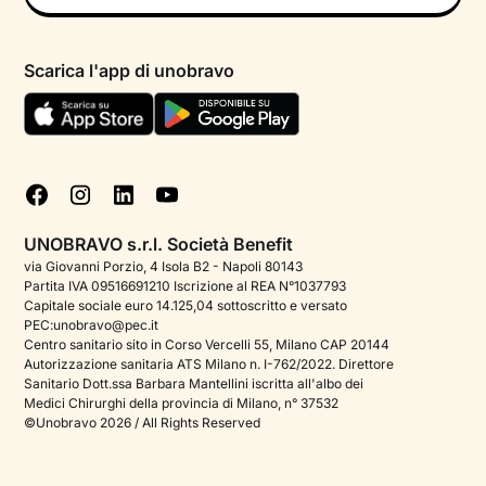
Psicologo in chat
Informativa privacy paziente
Psicologi per aree di intervento
Scarica l'app di unobravo
Termini e condizioni
Aiuto urgente
Informativa Privacy
FAQ
Dichiarazione di Accessibilità
Blog
Cookie policy
Test psicologici
Gestisci cookie
UNOBRAVO s.r.l. Società Benefit
Podcast di psicologia
via Giovanni Porzio, 4 Isola B2 - Napoli 80143
Partita IVA 09516691210 Iscrizione al REA N°1037793
Corporate
Capitale sociale euro 14.125,04 sottoscritto e versato
PEC:unobravo@pec.it
Psicologo italiano all'estero
Centro sanitario sito in Corso Vercelli 55, Milano CAP 20144
Autorizzazione sanitaria ATS Milano n. I-762/2022. Direttore
Approfondimenti sulla salute mentale
Sanitario Dott.ssa Barbara Mantellini iscritta all'albo dei
Medici Chirurghi della provincia di Milano, n° 37532
Sala stampa
©Unobravo 2026 / All Rights Reserved
Bandi e premi