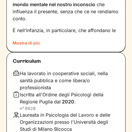
mondo mentale nel nostro inconscio
che
influenza il presente, senza che ce ne rendiamo
conto.
È nell’infanzia, in particolare, che affondano le
radici di tanti nostri modi di essere, di pensare
Mostra di più
e agire: le
esperienze vissute in famiglia
,
infatti, vengono apprese, memorizzate e
riproposte nelle relazioni successive.
Curriculum
Individuare e comprendere questi meccanismi -
che in età adulta si attivano in maniera
Ha lavorato in cooperative sociali, nella
automatica - è la chiave per innescare il
sanità pubblica e come libera/o
cambiamento.
professionista
Iscritta all'Ordine degli Psicologi della
Conoscere noi stessi significa
portare alla luce
Regione Puglia
dal
2020
.
ciò che per tanto tempo è rimasto dietro le
n°
6628
quinte: raggiungere questo tipo di
Laureata in Psicologia del Lavoro e delle
consapevolezza è il primo passo necessario
Organizzazioni presso l'Università degli
per
svincolare il presente
dal passato
e viverlo
Studi di Milano Bicocca