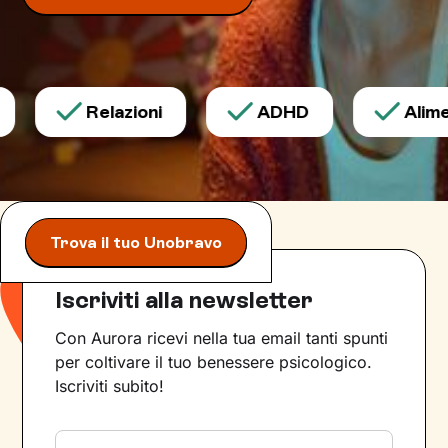
Relazioni
ADHD
Alimen
Trova il tuo Unobravo
Iscriviti alla newsletter
Con Aurora ricevi nella tua email tanti spunti
per coltivare il tuo benessere psicologico.
Iscriviti subito!