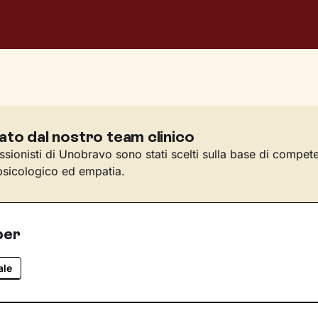
ato dal nostro team clinico
essionisti di Unobravo sono stati scelti sulla base di compet
sicologico ed empatia.
per
ale