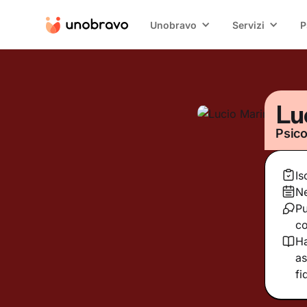
Unobravo
Servizi
P
Lu
Psico
Is
Ne
Pu
co
Ha
as
fi