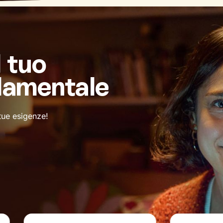
l tuo
damentale
 tue esigenze!