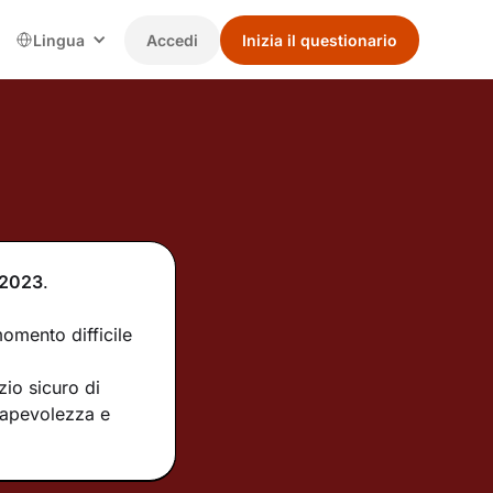
Lingua
Accedi
Inizia il questionario
2023
.
omento difficile
io sicuro di
sapevolezza e