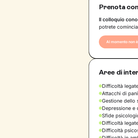
Prenota con
Il colloquio cono
potrete comincia
Al momento non è 
Aree di inte
Difficoltà legate
Attacchi di pan
Gestione dello 
Depressione e d
Sfide psicologic
Difficoltà legat
Difficoltà psic
Difficoltà in am