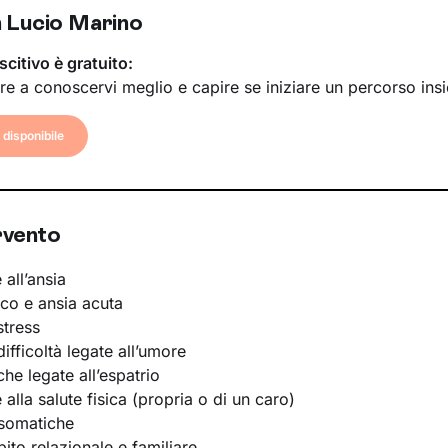
 Lucio Marino
scitivo è gratuito:
re a conoscervi meglio e capire se iniziare un percorso ins
disponibile
rvento
 all’ansia
ico e ansia acuta
stress
ifficoltà legate all’umore
he legate all’espatrio
e alla salute fisica (propria o di un caro)
osomatiche
bito relazionale e familiare