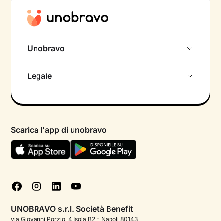
Unobravo
Chi siamo
Legale
Colloquio conoscitivo gratuito
Informativa privacy calendario
Psicologo in chat
Informativa privacy paziente
Psicologi per aree di intervento
Scarica l'app di unobravo
Termini e condizioni
Aiuto urgente
Informativa Privacy
FAQ
Dichiarazione di Accessibilità
Blog
Cookie policy
Test psicologici
Gestisci cookie
UNOBRAVO s.r.l. Società Benefit
Podcast di psicologia
via Giovanni Porzio, 4 Isola B2 - Napoli 80143