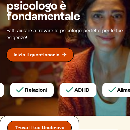
psicologo è
meglio il tuo presente.
fondamentale
Dove ti condurrà questo percorso? A un modo
inedito di affrontare gli eventi della vita e a un
maggiore benessere
.
Fatti aiutare a trovare lo psicologo perfetto per le tue
esigenze!
Inizia il questionario
Relazioni
ADHD
Alimen
Trova il tuo Unobravo