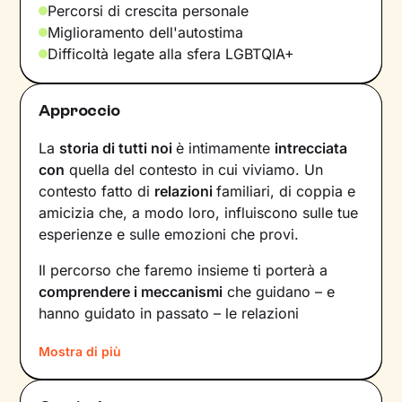
Percorsi di crescita personale
Miglioramento dell'autostima
Difficoltà legate alla sfera LGBTQIA+
Approccio
La
storia di tutti noi
è intimamente
intrecciata
con
quella del contesto in cui viviamo. Un
contesto fatto di
relazioni
familiari, di coppia e
amicizia che, a modo loro, influiscono sulle tue
esperienze e sulle emozioni che provi.
Il percorso che faremo insieme ti porterà a
comprendere i meccanismi
che guidano – e
hanno guidato in passato – le relazioni
all’interno del tuo nucleo familiare e non solo.
Mostra di più
Vedrai il tuo mondo sotto una luce diversa e
scoprirai
nuovi significati
alla base di ciò che
stai vivendo oggi.