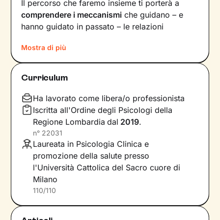
Il percorso che faremo insieme ti porterà a
comprendere i meccanismi
che guidano – e
hanno guidato in passato – le relazioni
all’interno del tuo nucleo
Mostra di più
familiare e non solo. Vedrai il tuo mondo sotto
una luce diversa e scoprirai
nuovi significati
Curriculum
alla base di ciò che stai vivendo oggi.
Ha lavorato come libera/o professionista
Imparerai a trasformare alcuni elementi che non
Iscritta all'Ordine degli Psicologi della
ti rappresentano più e scoprirai dentro di te
Regione Lombardia
dal
2019
.
competenze e potenzialità
che non sapevi di
n°
22031
avere. Davanti ai tuoi occhi compariranno
Laureata in Psicologia Clinica e
nuove strade da percorrere, un passo dopo
promozione della salute presso
l’altro, verso il
cambiamento positivo
che
l'Università Cattolica del Sacro cuore di
desideri.
Milano
110/110
Considera i nostri incontri come uno spazio
sicuro, in cui condividere ciò che provi in
completa libertà e riflettere su diversi aspetti