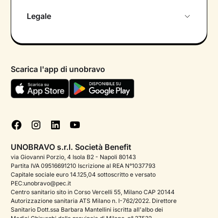
Chi siamo
Legale
Colloquio conoscitivo gratuito
Informativa privacy calendario
Psicologo in chat
Informativa privacy paziente
Psicologi per aree di intervento
Scarica l'app di unobravo
Termini e condizioni
Aiuto urgente
Informativa Privacy
FAQ
Dichiarazione di Accessibilità
Blog
Cookie policy
Test psicologici
Gestisci cookie
UNOBRAVO s.r.l. Società Benefit
Podcast di psicologia
via Giovanni Porzio, 4 Isola B2 - Napoli 80143
Partita IVA 09516691210 Iscrizione al REA N°1037793
Corporate
Capitale sociale euro 14.125,04 sottoscritto e versato
PEC:unobravo@pec.it
Psicologo italiano all'estero
Centro sanitario sito in Corso Vercelli 55, Milano CAP 20144
Autorizzazione sanitaria ATS Milano n. I-762/2022. Direttore
Approfondimenti sulla salute mentale
Sanitario Dott.ssa Barbara Mantellini iscritta all'albo dei