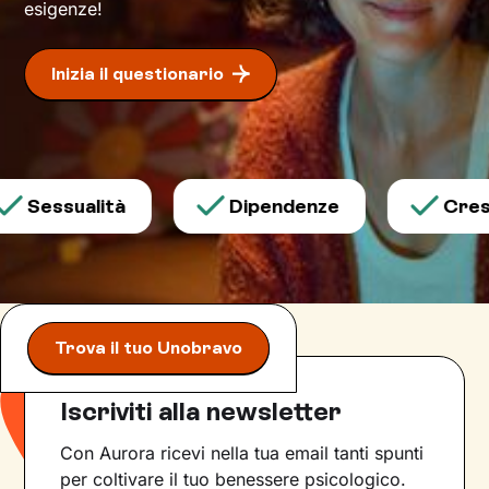
esigenze!
Inizia il questionario
Sessualità
Dipendenze
Cresci
Trova il tuo Unobravo
Iscriviti alla newsletter
Con Aurora ricevi nella tua email tanti spunti
per coltivare il tuo benessere psicologico.