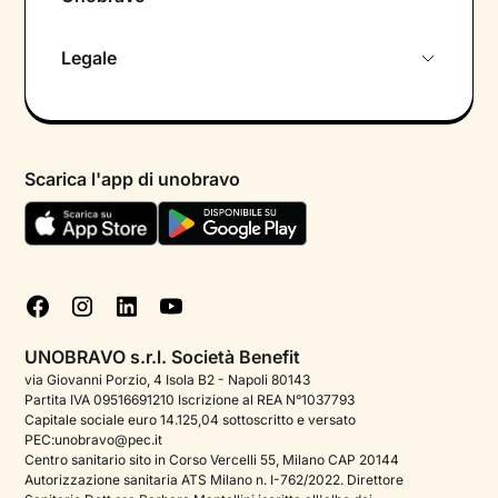
Chi siamo
Legale
Colloquio conoscitivo gratuito
Informativa privacy calendario
Psicologo in chat
Informativa privacy paziente
Psicologi per aree di intervento
Scarica l'app di unobravo
Termini e condizioni
Aiuto urgente
Informativa Privacy
FAQ
Dichiarazione di Accessibilità
Blog
Cookie policy
Test psicologici
Gestisci cookie
UNOBRAVO s.r.l. Società Benefit
Podcast di psicologia
via Giovanni Porzio, 4 Isola B2 - Napoli 80143
Partita IVA 09516691210 Iscrizione al REA N°1037793
Corporate
Capitale sociale euro 14.125,04 sottoscritto e versato
PEC:unobravo@pec.it
Psicologo italiano all'estero
Centro sanitario sito in Corso Vercelli 55, Milano CAP 20144
Autorizzazione sanitaria ATS Milano n. I-762/2022. Direttore
Approfondimenti sulla salute mentale