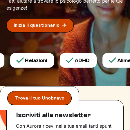
Fatti aiutare a trovare lo psicologo perfetto per le tue
esigenze!
Inizia il questionario
Relazioni
ADHD
Alimen
Trova il tuo Unobravo
Iscriviti alla newsletter
Con Aurora ricevi nella tua email tanti spunti