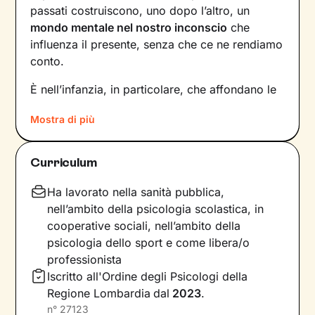
passati costruiscono, uno dopo l’altro, un
mondo mentale nel nostro inconscio
che
influenza il presente, senza che ce ne rendiamo
conto.
È nell’infanzia, in particolare, che affondano le
radici di tanti nostri modi di essere, di pensare
Mostra di più
e agire: le
esperienze vissute in famiglia
,
infatti, vengono apprese, memorizzate e
riproposte nelle relazioni successive.
Curriculum
Individuare e comprendere questi meccanismi -
che in età adulta si attivano in maniera
Ha lavorato nella sanità pubblica,
automatica - è la chiave per innescare il
nell’ambito della psicologia scolastica, in
cambiamento.
cooperative sociali, nell’ambito della
psicologia dello sport e come libera/o
Conoscere noi stessi significa
portare alla luce
professionista
ciò che per tanto tempo è rimasto dietro le
Iscritto all'Ordine degli Psicologi della
quinte: raggiungere questo tipo di
Regione Lombardia
dal
2023
.
consapevolezza è il primo passo necessario
n°
27123