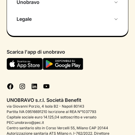
Unobravo
Chi siamo
Legale
Colloquio conoscitivo gratuito
Informativa privacy calendario
Psicologo in chat
Informativa privacy paziente
Psicologi per aree di intervento
Scarica l'app di unobravo
Termini e condizioni
Aiuto urgente
Informativa Privacy
FAQ
Dichiarazione di Accessibilità
Blog
Cookie policy
Test psicologici
Gestisci cookie
UNOBRAVO s.r.l. Società Benefit
Podcast di psicologia
via Giovanni Porzio, 4 Isola B2 - Napoli 80143
Partita IVA 09516691210 Iscrizione al REA N°1037793
Corporate
Capitale sociale euro 14.125,04 sottoscritto e versato
PEC:unobravo@pec.it
Psicologo italiano all'estero
Centro sanitario sito in Corso Vercelli 55, Milano CAP 20144
Autorizzazione sanitaria ATS Milano n. I-762/2022. Direttore