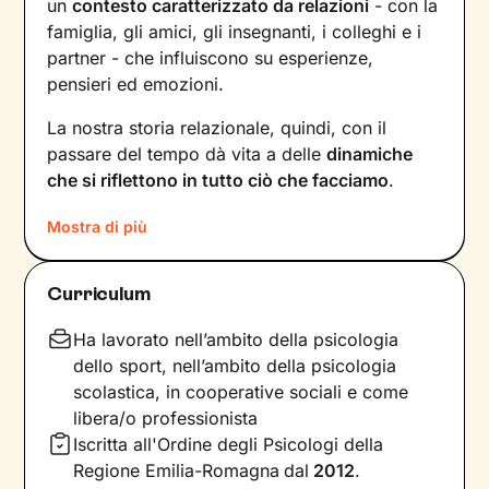
un
contesto caratterizzato da relazioni
- con la
famiglia, gli amici, gli insegnanti, i colleghi e i
partner - che influiscono su esperienze,
pensieri ed emozioni.
La nostra storia relazionale, quindi, con il
passare del tempo dà vita a delle
dinamiche
che si riflettono in tutto ciò che facciamo
.
Comprendere questi meccanismi è il primo
Mostra di più
passo necessario per poter dare nuovi
significati a ciò che viviamo ogni giorno.
Curriculum
Proprio su questo ci concentreremo durante i
nostri incontri: in un clima di ascolto e
Ha lavorato nell’ambito della psicologia
accoglienza, potrai condividere ciò che provi in
dello sport, nell’ambito della psicologia
completa libertà. Ripercorreremo la tua storia e
scolastica, in cooperative sociali e come
ti aiuterò a riflettere su diversi aspetti della tua
libera/o professionista
vita, per far emergere i tuoi
bisogni
più
Iscritta all'Ordine degli Psicologi della
profondi. Individueremo le
risorse interne
e le
Regione Emilia-Romagna
dal
2012
.
potenzialità di cui non sei ancora consapevole,