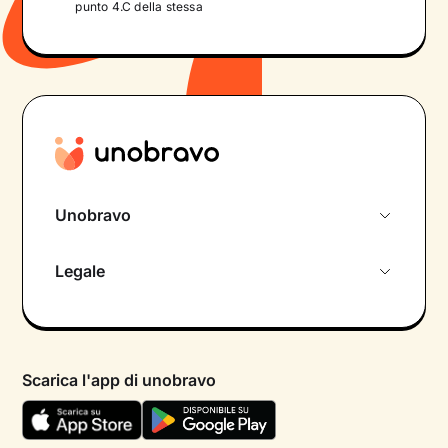
punto 4.C della stessa
Unobravo
Chi siamo
Legale
Colloquio conoscitivo gratuito
Informativa privacy calendario
Psicologo in chat
Informativa privacy paziente
Psicologi per aree di intervento
Scarica l'app di unobravo
Termini e condizioni
Aiuto urgente
Informativa Privacy
FAQ