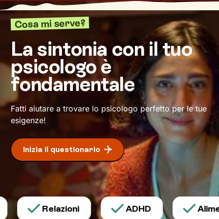
Attraverso
tecniche ed esercizi specifici
, scelti
in base ai tuoi valori e bisogni, potrai
Cosa mi serve?
ristrutturare quelle modalità di pensiero e
azione che finora ti hanno limitato. Io resterò al
La sintonia con il tuo
tuo fianco per spronarti e sostenerti, e
psicologo è
cammineremo insieme verso la meta: il tuo
benessere
.
fondamentale
Fatti aiutare a trovare lo psicologo perfetto per le tue
esigenze!
Inizia il questionario
Relazioni
ADHD
Alimen