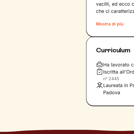
vacilli, ed ecco 
che ci caratteri
capitano e per
r
Mostra di più
Il percorso che f
storia personale
per questioni leg
Curriculum
le tue potenziali
Forte di questa 
Ha lavorato c
specifici,
coerent
Iscritta all'O
cammino procede.
n°
2445
competenze
Laureata in Ps
per 
Padova