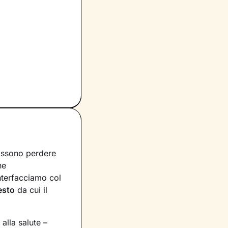
ossono perdere
he
interfacciamo col
esto
da cui il
 alla salute –