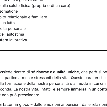
e alla salute fisica (propria o di un caro)
osomatiche
bito relazionale e familiare
 un lutto
scita personale
ell'autostima
 sfera lavorativa
ossiede dentro di sé
risorse e qualità uniche
, che però si p
ti particolarmente stressanti della vita. Queste caratteristic
lla formazione della nostra personalità e al modo in cui ci 
rconda. La nostra
vita
, infatti, è sempre
immersa in un cont
e non può prescindere.
 fattori in gioco – dalle emozioni ai pensieri, dalle relazioni