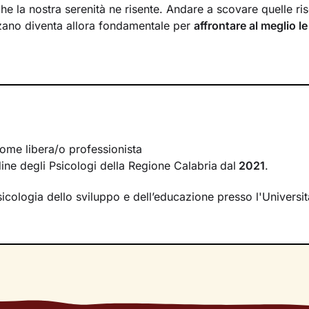
che la nostra serenità ne risente. Andare a scovare quelle ris
zzano diventa allora fondamentale per
affrontare al meglio le
aggiungere obiettivi
di crescita personale.
aremo insieme prenderà in considerazione tutti gli aspetti di 
 fino ai bisogni e alle emozioni che percepisci in questo 
ate alla salute fisica. In un contesto accogliente e proposit
tà
inespresse e tutto ciò che ti dà benessere.
nuova consapevolezza potrai mettere in pratica
tecniche e 
ome libera/o professionista
i con le tue necessità, che individueremo insieme mano a 
rdine degli Psicologi della Regione Calabria
dal
2021
.
 L’obiettivo del nostro lavoro? Andare a
sviluppare e rinfo
icologia dello sviluppo e dell’educazione presso l'Universit
permetterti di raggiungere i traguardi di vita che ti poni.