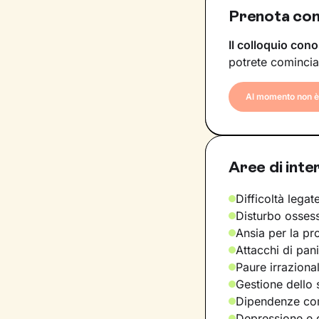
Prenota con
Il colloquio cono
potrete comincia
Al momento non è 
Aree di inte
Difficoltà legate
Disturbo osses
Ansia per la pr
Attacchi di pan
Paure irraziona
Gestione dello 
Dipendenze com
Depressione e d