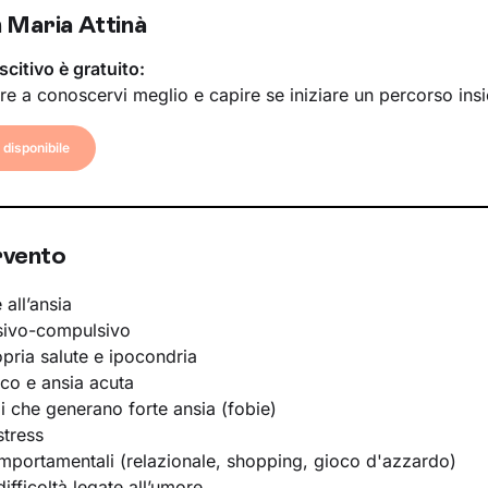
 Maria Attinà
scitivo è gratuito:
re a conoscervi meglio e capire se iniziare un percorso ins
disponibile
rvento
 all’ansia
sivo-compulsivo
opria salute e ipocondria
ico e ansia acuta
li che generano forte ansia (fobie)
stress
portamentali (relazionale, shopping, gioco d'azzardo)
ifficoltà legate all’umore