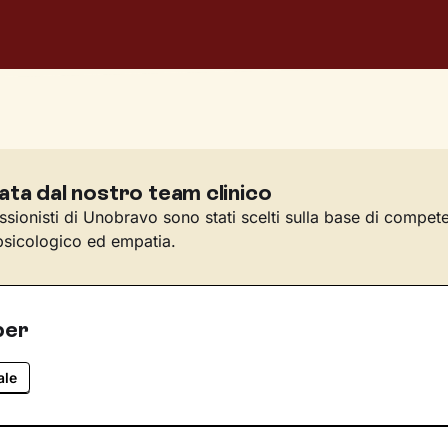
ata dal nostro team clinico
essionisti di Unobravo sono stati scelti sulla base di compet
sicologico ed empatia.
per
ale