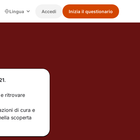
Lingua
Accedi
Inizia il questionario
21
.
e ritrovare
zioni di cura e
nella scoperta