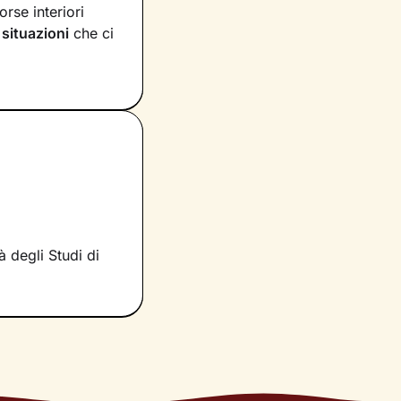
orse interiori
 situazioni
che ci
te, dalla tua
momento, passando
ivo,
esploreremo
strumenti
mano che il
rzare le tue
à degli Studi di