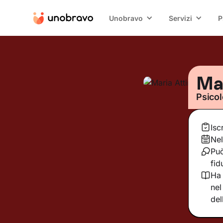
Unobravo
Servizi
P
Mar
Psico
Isc
Nel
Può
fid
Ha 
nel
del