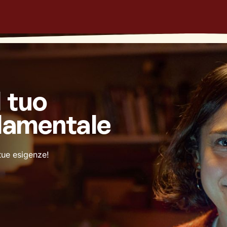
l tuo
damentale
 tue esigenze!