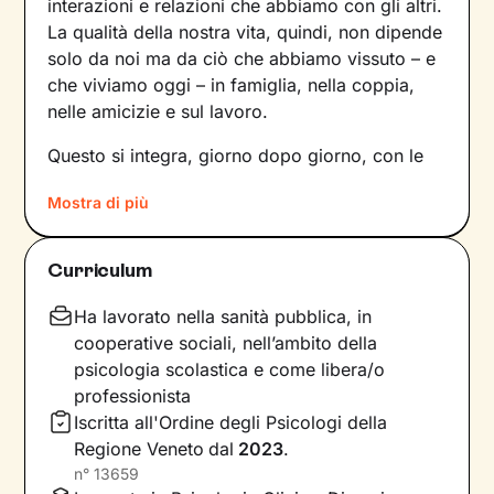
interazioni e relazioni che abbiamo con gli altri.
La qualità della nostra vita, quindi, non dipende
solo da noi ma da ciò che abbiamo vissuto – e
che viviamo oggi – in famiglia, nella coppia,
nelle amicizie e sul lavoro.
Questo si integra, giorno dopo giorno, con le
nostre percezioni e con i pensieri, andando a
Mostra di più
influire sulle emozioni che proviamo, sui
comportamenti che mettiamo in atto e sul
modo in cui comunichiamo. Il risultato è una
Curriculum
sintesi unica tra questi diversi aspetti: siamo
noi, con la nostra individualità.
Ha lavorato nella sanità pubblica, in
cooperative sociali, nell’ambito della
Sul ponte che si crea tra il mondo interno e
psicologia scolastica e come libera/o
quello esterno si inserisce il lavoro che faremo
professionista
insieme, che andrà a comprendere nel passato
Iscritta all'Ordine degli Psicologi della
della tua storia e a ricostruire ciò che fa parte
Regione Veneto
dal
2023
.
del tuo presente. La voglia di cambiamento
n°
13659
sarà la motivazione necessaria per muovere i