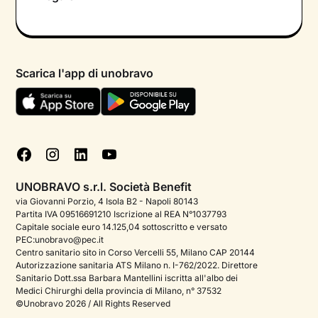
Colloquio conoscitivo gratuito
Informativa privacy calendario
Psicologo in chat
Informativa privacy paziente
Psicologi per aree di intervento
Scarica l'app di unobravo
Termini e condizioni
Aiuto urgente
Informativa Privacy
FAQ
Dichiarazione di Accessibilità
Blog
Cookie policy
Test psicologici
Gestisci cookie
UNOBRAVO s.r.l. Società Benefit
Podcast di psicologia
via Giovanni Porzio, 4 Isola B2 - Napoli 80143
Partita IVA 09516691210 Iscrizione al REA N°1037793
Corporate
Capitale sociale euro 14.125,04 sottoscritto e versato
PEC:unobravo@pec.it
Psicologo italiano all'estero
Centro sanitario sito in Corso Vercelli 55, Milano CAP 20144
Autorizzazione sanitaria ATS Milano n. I-762/2022. Direttore
Sala stampa
Sanitario Dott.ssa Barbara Mantellini iscritta all'albo dei
Medici Chirurghi della provincia di Milano, n° 37532
Bandi e premi
©Unobravo 2026 / All Rights Reserved