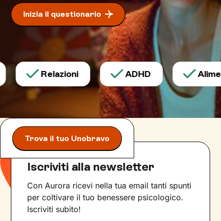
Inizia il questionario
Relazioni
ADHD
Aliment
Trova il tuo Unobravo
Iscriviti alla newsletter
Con Aurora ricevi nella tua email tanti spunti
per coltivare il tuo benessere psicologico.
Iscriviti subito!