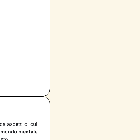
a aspetti di cui
n
mondo mentale
onto.