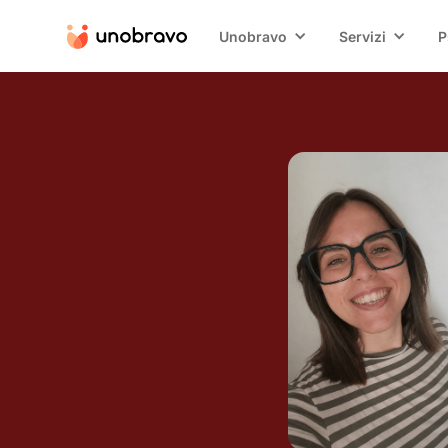
Unobravo
Servizi
P