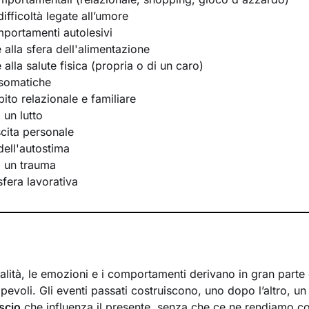
ifficoltà legate all’umore
portamenti autolesivi
e alla sfera dell'alimentazione
e alla salute fisica (propria o di un caro)
osomatiche
bito relazionale e familiare
 un lutto
scita personale
ell'autostima
i un trauma
 sfera lavorativa
lità, le emozioni e i comportamenti derivano in gran parte d
evoli. Gli eventi passati costruiscono, uno dopo l’altro, u
scio
che influenza il presente, senza che ce ne rendiamo c