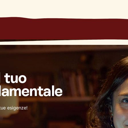
l tuo
damentale
 tue esigenze!