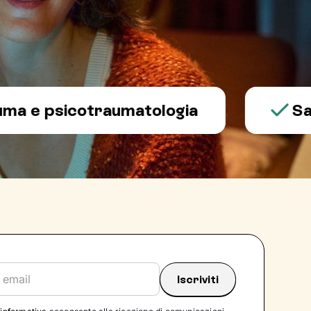
 psicotraumatologia
Salute