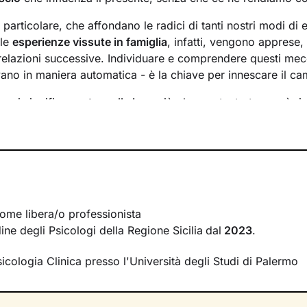
n particolare, che affondano le radici di tanti nostri modi di 
 le
esperienze vissute in famiglia
, infatti, vengono apprese
 relazioni successive. Individuare e comprendere questi mec
ivano in maniera automatica - è la chiave per innescare il c
essi significa
portare alla luce
ciò che per tanto tempo è rim
ere questo tipo di consapevolezza è il primo passo necessa
sente
dal passato
e viverlo con maggiore serenità.
 faremo insieme ti ascolterò sempre con attenzione e part
mergere ricordi significativi e riflessioni
approfondite sulla 
 con gli altri. Ti accompagnerò alla scoperta di tutti quegli as
i cui non sei ancora pienamente cosciente.
ome libera/o professionista
rdine degli Psicologi della Regione Sicilia
dal
2023
.
irà di riscoprire alcune tue qualità che erano rimaste in se
se interiori che ti permetteranno di
esprimerti con modalità
sicologia Clinica presso l'Università degli Studi di Palermo