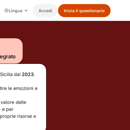
Lingua
Accedi
Inizia il questionario
tegrato
Sicilia
dal
2023
.
tire le emozioni e
valore delle
o e per
proprie risorse e