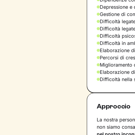
Depressione e d
Gestione di com
Difficoltà legat
Difficoltà legat
Difficoltà psic
Difficoltà in am
Elaborazione di
Percorsi di cre
Miglioramento d
Elaborazione d
Difficoltà nella
Approccio
La nostra persona
non siamo consap
nel nostro incon