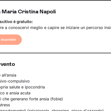
 Maria Cristina Napoli
scitivo è gratuito:
re a conoscervi meglio e capire se iniziare un percorso ins
disponibile
rvento
 all’ansia
sivo-compulsivo
opria salute e ipocondria
ico e ansia acuta
li che generano forte ansia (fobie)
stress
portamentali (relazionale, shopping, gioco d'azzardo)