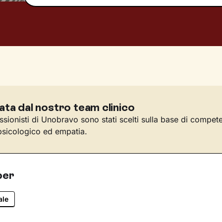
ata dal nostro team clinico
essionisti di Unobravo sono stati scelti sulla base di compet
sicologico ed empatia.
per
ale