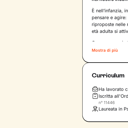
È nell’infanzia, i
pensare e agire:
riproposte nelle
età adulta si att
Conoscere noi st
quinte: raggiung
Mostra di più
svincolare il pre
Nel percorso che
Curriculum
aiutandoti a far
e
come ti relazioni
definiscono ma d
Ha lavorato c
Iscritta all'O
Questo ti consent
n°
11446
individuare risor
Laureata in P