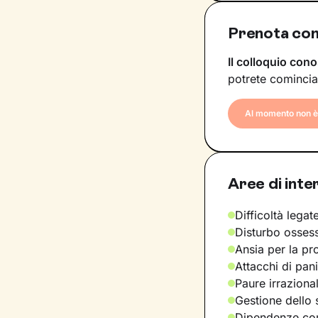
Prenota con
Il colloquio cono
potrete comincia
Al momento non è 
Aree di inte
Difficoltà legate
Disturbo osses
Ansia per la pr
Attacchi di pan
Paure irraziona
Gestione dello 
Dipendenze com