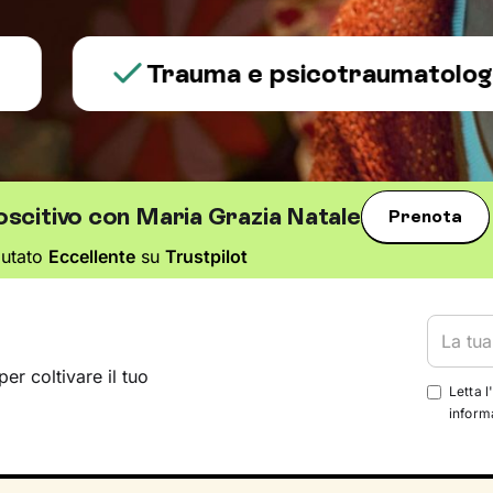
Trauma e psicotraumatologia
oscitivo con Maria Grazia Natale
Prenota
lutato
Eccellente
su
Trustpilot
per coltivare il tuo
Letta l
informa