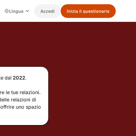
Lingua
Accedi
Inizia il questionario
te
dal
2022
.
e le tue relazioni.
lle relazioni di
offrire uno spazio