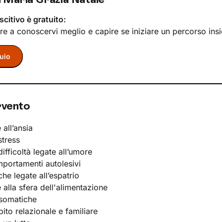
scitivo è gratuito:
re a conoscervi meglio e capire se iniziare un percorso ins
uio
rvento
 all’ansia
stress
ifficoltà legate all’umore
portamenti autolesivi
he legate all’espatrio
e alla sfera dell'alimentazione
osomatiche
bito relazionale e familiare