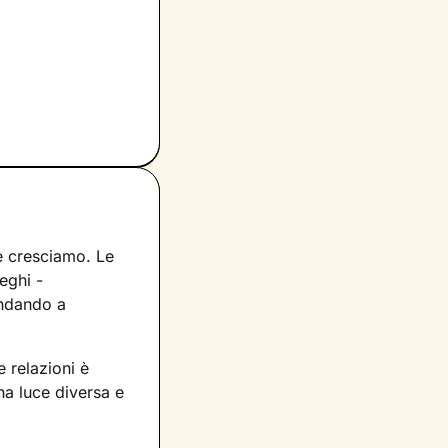
 e cresciamo. Le
eghi -
andando a
 relazioni è
na luce diversa e