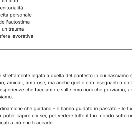
 un lutto
nitorialità
scita personale
ell'autostima
i un trauma
 sfera lavorativa
 è strettamente legata a quella del contesto in cui nasciamo
iari, amicali, amorose, ma anche quelle con insegnanti o coll
e esperienze che facciamo e sulle emozioni che proviamo, 
siamo.
inamiche che guidano - e hanno guidato in passato - le tue
 poter capire chi sei, per vedere tutto il tuo mondo sotto u
icati a ciò che ti accade.