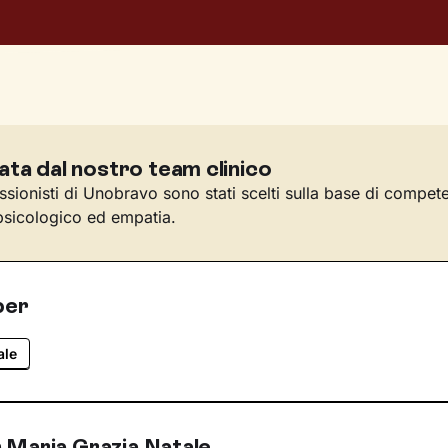
ata dal nostro team clinico
essionisti di Unobravo sono stati scelti sulla base di compet
sicologico ed empatia.
per
ale
 Maria Grazia Natale