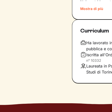
Nei nostri incon
condividere ciò c
Mostra di più
tuoi bisogni, ind
risorse interne c
Curriculum
Lavoreremo sulle
generale, sull’a
livello di benes
Ha lavorato in
pubblica e co
Iscritta all'O
n°
10332
Laureata in Ps
Studi di Torin