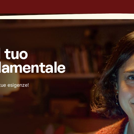
l tuo
damentale
 tue esigenze!