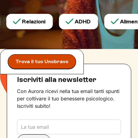
Relazioni
ADHD
Aliment
Trova il tuo Unobravo
Iscriviti alla newsletter
Con Aurora ricevi nella tua email tanti spunti
per coltivare il tuo benessere psicologico.
Iscriviti subito!