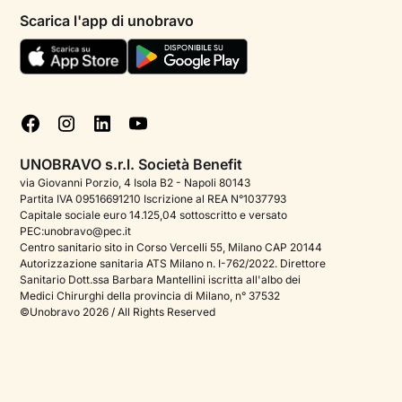
Psicologi per aree di intervento
Scarica l'app di unobravo
Termini e condizioni
Aiuto urgente
Informativa Privacy
FAQ
Dichiarazione di Accessibilità
Blog
Cookie policy
Test psicologici
Gestisci cookie
UNOBRAVO s.r.l. Società Benefit
Podcast di psicologia
via Giovanni Porzio, 4 Isola B2 - Napoli 80143
Partita IVA 09516691210 Iscrizione al REA N°1037793
Corporate
Capitale sociale euro 14.125,04 sottoscritto e versato
PEC:unobravo@pec.it
Psicologo italiano all'estero
Centro sanitario sito in Corso Vercelli 55, Milano CAP 20144
Autorizzazione sanitaria ATS Milano n. I-762/2022. Direttore
Approfondimenti sulla salute mentale
Sanitario Dott.ssa Barbara Mantellini iscritta all'albo dei
Medici Chirurghi della provincia di Milano, n° 37532
Sala stampa
©Unobravo 2026 / All Rights Reserved
Bandi e premi
Posizioni aperte