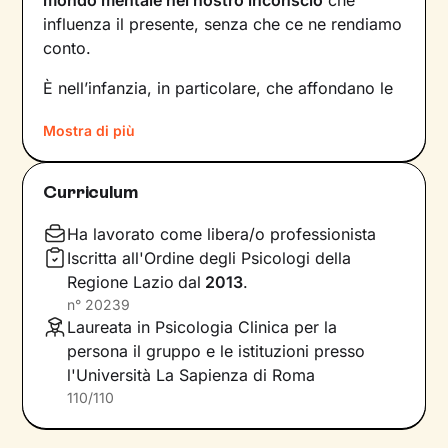
influenza il presente, senza che ce ne rendiamo
conto.
È nell’infanzia, in particolare, che affondano le
radici di tanti nostri modi di essere, di pensare
Mostra di più
e agire: le
esperienze vissute in famiglia
,
infatti, vengono apprese, memorizzate e
riproposte nelle relazioni successive.
Curriculum
Individuare e comprendere questi meccanismi -
che in età adulta si attivano in maniera
Ha lavorato come libera/o professionista
automatica - è la chiave per innescare il
Iscritta all'Ordine degli Psicologi della
cambiamento.
Regione Lazio
dal
2013
.
n°
20239
Conoscere noi stessi significa
portare alla luce
Laureata in Psicologia Clinica per la
ciò che per tanto tempo è rimasto dietro le
persona il gruppo e le istituzioni presso
quinte: raggiungere questo tipo di
l'Università La Sapienza di Roma
consapevolezza è il primo passo necessario
110/110
per
svincolare il presente
dal passato
e viverlo
con maggiore serenità.