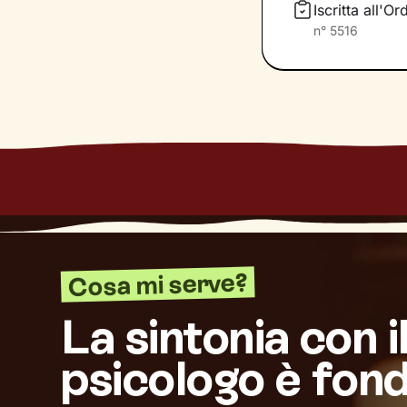
Iscritta all'
n°
5516
Cosa mi serve?
La sintonia con i
psicologo è fon