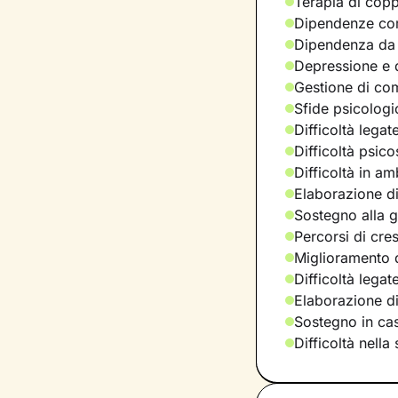
Terapia di copp
Dipendenze com
Dipendenza da
Depressione e d
Gestione di com
Sfide psicologic
Difficoltà legat
Difficoltà psic
Difficoltà in am
Elaborazione di
Sostegno alla ge
Percorsi di cre
Miglioramento d
Difficoltà lega
Elaborazione d
Sostegno in casi
Difficoltà nella