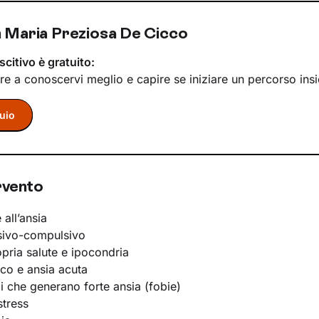
 Maria Preziosa De Cicco
scitivo è gratuito:
re a conoscervi meglio e capire se iniziare un percorso ins
uio
rvento
 all’ansia
sivo-compulsivo
opria salute e ipocondria
ico e ansia acuta
li che generano forte ansia (fobie)
stress