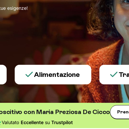
 tue esigenze!
Alimentazione
Trauma e
oscitivo con Maria Preziosa De Cicco
Pren
Valutato
Eccellente
su
Trustpilot