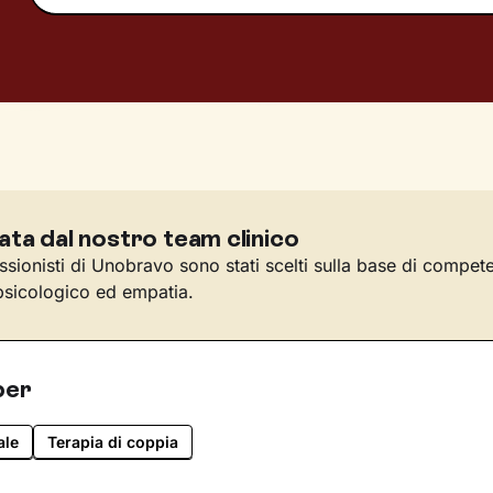
ata dal nostro team clinico
essionisti di Unobravo sono stati scelti sulla base di compet
sicologico ed empatia.
per
ale
Terapia di coppia