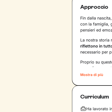
Approccio
Fin dalla nascit
con la famiglia, g
pensieri ed emoz
La nostra storia 
riflettono in tut
necessario per p
Proprio su questo
accoglienza, pot
storia e ti aiuter
Mostra di più
più profondi. In
consapevole, e a
vivere al meglio 
Curriculum
Vedrai tutto il 
percorrere un pa
Ha lavorato i