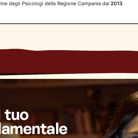
Ordine degli Psicologi della Regione Campania
dal
2013
.
l tuo
damentale