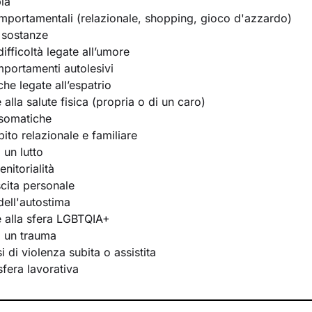
ia
portamentali (relazionale, shopping, gioco d'azzardo)
 sostanze
ifficoltà legate all’umore
portamenti autolesivi
he legate all’espatrio
e alla salute fisica (propria o di un caro)
osomatiche
bito relazionale e familiare
 un lutto
nitorialità
scita personale
ell'autostima
te alla sfera LGBTQIA+
i un trauma
 di violenza subita o assistita
 sfera lavorativa