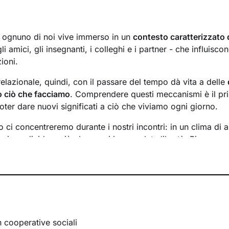
a, ognuno di noi vive immerso in un
contesto caratterizzato 
li amici, gli insegnanti, i colleghi e i partner - che influisc
ioni.
relazionale, quindi, con il passare del tempo dà vita a delle
to ciò che facciamo
. Comprendere questi meccanismi è il p
oter dare nuovi significati a ciò che viviamo ogni giorno.
 ci concentreremo durante i nostri incontri: in un clima di 
rai condividere ciò che provi in completa libertà. Ripercorr
ò a riflettere su diversi aspetti della tua vita, per far emerger
dividueremo le
risorse interne
e le potenzialità di cui non se
ttraverso queste ti accompagnerò nell’affrontare i nodi più 
il presente
.
tuo mondo sotto una nuova luce e davanti a te compariranno
sso dopo l’altro, verso il
cambiamento positivo
e il benesse
n cooperative sociali