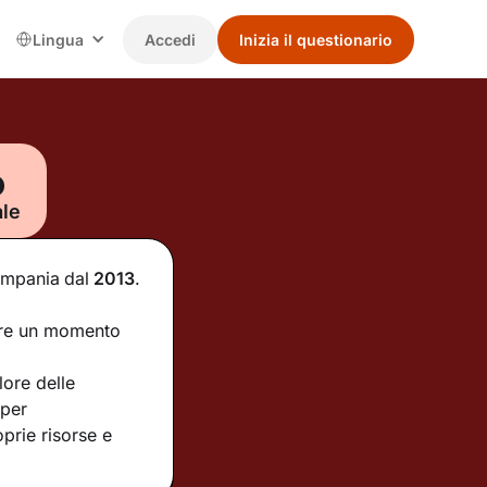
Lingua
Accedi
Inizia il questionario
o
ale
Campania
dal
2013
.
ntare un momento
ore delle
 per
prie risorse e