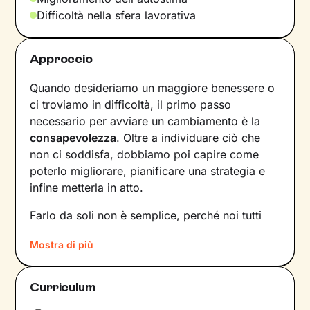
Difficoltà nella sfera lavorativa
Approccio
Quando desideriamo un maggiore benessere o
ci troviamo in difficoltà, il primo passo
necessario per avviare un cambiamento è la
consapevolezza
. Oltre a individuare ciò che
non ci soddisfa, dobbiamo poi capire come
poterlo migliorare, pianificare una strategia e
infine metterla in atto.
Farlo da soli non è semplice, perché noi tutti
siamo talmente
abituati a un certo tipo di
Mostra di più
dinamiche
– interne e relazionali – che non le
notiamo nemmeno. Ecco perché l’intervento di
un professionista risulta fondamentale.
Curriculum
La prima fase del nostro percorso insieme