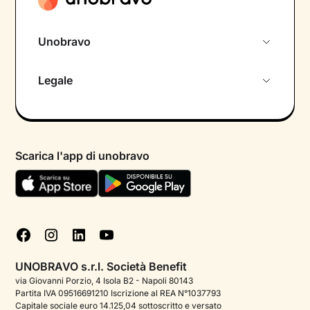
Unobravo
Chi siamo
Legale
Colloquio conoscitivo gratuito
Informativa privacy calendario
Psicologo in chat
Informativa privacy paziente
Psicologi per aree di intervento
Scarica l'app di unobravo
Termini e condizioni
Aiuto urgente
Informativa Privacy
FAQ
Dichiarazione di Accessibilità
Blog
Cookie policy
Test psicologici
Gestisci cookie
UNOBRAVO s.r.l. Società Benefit
Podcast di psicologia
via Giovanni Porzio, 4 Isola B2 - Napoli 80143
Partita IVA 09516691210 Iscrizione al REA N°1037793
Corporate
Capitale sociale euro 14.125,04 sottoscritto e versato