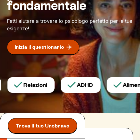
fondamentale
che intraprenderemo insieme terrò conto della
tua unicità e ti sosterrò nel modo più mirato
possibile, per
avviare con efficacia il
Fatti aiutare a trovare lo psicologo perfetto per le tue
cambiamento
desiderato.
esigenze!
Inizia il questionario
Relazioni
ADHD
Aliment
Trova il tuo Unobravo