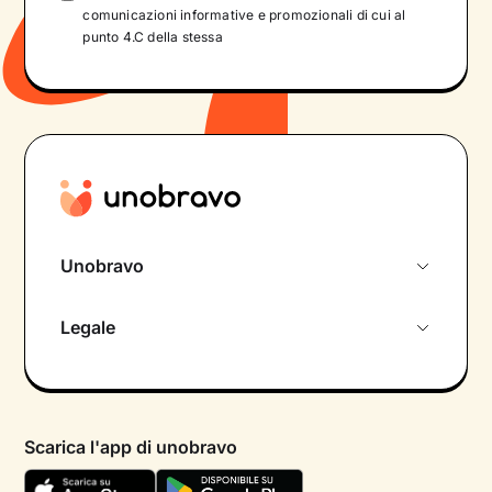
comunicazioni informative e promozionali di cui al
punto 4.C della stessa
Unobravo
Chi siamo
Legale
Colloquio conoscitivo gratuito
Informativa privacy calendario
Psicologo in chat
Informativa privacy paziente
Psicologi per aree di intervento
Scarica l'app di unobravo
Termini e condizioni
Aiuto urgente