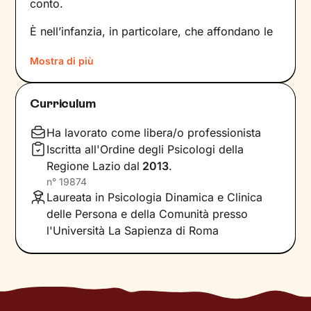
conto.
È nell’infanzia, in particolare, che affondano le
radici di tanti nostri modi di essere, di pensare
Mostra di più
e agire: le
esperienze vissute in famiglia
,
infatti, vengono apprese, memorizzate e
riproposte nelle relazioni successive.
Curriculum
Individuare e comprendere questi meccanismi -
che in età adulta si attivano in maniera
Ha lavorato come libera/o professionista
automatica - è la chiave per innescare il
Iscritta all'Ordine degli Psicologi della
cambiamento.
Regione Lazio
dal
2013
.
n°
19874
Conoscere noi stessi significa
portare alla luce
Laureata in Psicologia Dinamica e Clinica
ciò che per tanto tempo è rimasto dietro le
delle Persona e della Comunità presso
quinte: raggiungere questo tipo di
l'Università La Sapienza di Roma
consapevolezza è il primo passo necessario
per
svincolare il presente
dal passato
e viverlo
con maggiore serenità.
Nel percorso che faremo insieme ti ascolterò