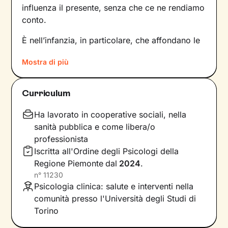
influenza il presente, senza che ce ne rendiamo
conto.
È nell’infanzia, in particolare, che affondano le
radici di tanti nostri modi di essere, di pensare
Mostra di più
e agire: le
esperienze vissute in famiglia
,
infatti, vengono apprese, memorizzate e
riproposte nelle relazioni successive.
Curriculum
Individuare e comprendere questi meccanismi -
che in età adulta si attivano in maniera
Ha lavorato in cooperative sociali, nella
automatica - è la chiave per innescare il
sanità pubblica e come libera/o
cambiamento.
professionista
Iscritta all'Ordine degli Psicologi della
Conoscere noi stessi significa
portare alla luce
Regione Piemonte
dal
2024
.
ciò che per tanto tempo è rimasto dietro le
n°
11230
quinte: raggiungere questo tipo di
Psicologia clinica: salute e interventi nella
consapevolezza è il primo passo necessario
comunità presso l'Università degli Studi di
per
svincolare il presente
dal passato
e viverlo
Torino
con maggiore serenità.