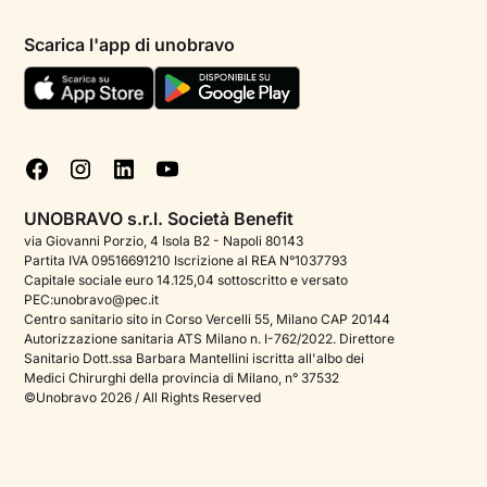
Informativa privacy paziente
Psicologi per aree di intervento
Scarica l'app di unobravo
Termini e condizioni
Aiuto urgente
Informativa Privacy
FAQ
Dichiarazione di Accessibilità
Blog
Cookie policy
Test psicologici
Gestisci cookie
UNOBRAVO s.r.l. Società Benefit
Podcast di psicologia
via Giovanni Porzio, 4 Isola B2 - Napoli 80143
Partita IVA 09516691210 Iscrizione al REA N°1037793
Corporate
Capitale sociale euro 14.125,04 sottoscritto e versato
PEC:unobravo@pec.it
Psicologo italiano all'estero
Centro sanitario sito in Corso Vercelli 55, Milano CAP 20144
Autorizzazione sanitaria ATS Milano n. I-762/2022. Direttore
Sala stampa
Sanitario Dott.ssa Barbara Mantellini iscritta all'albo dei
Medici Chirurghi della provincia di Milano, n° 37532
Bandi e premi
©Unobravo 2026 / All Rights Reserved
Posizioni aperte
Contattaci