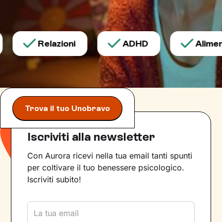
Relazioni
ADHD
Aliment
Trova il tuo Unobravo
Iscriviti alla newsletter
Con Aurora ricevi nella tua email tanti spunti
per coltivare il tuo benessere psicologico.
Iscriviti subito!