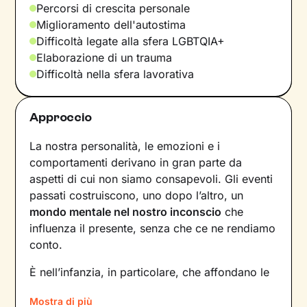
Percorsi di crescita personale
Miglioramento dell'autostima
Difficoltà legate alla sfera LGBTQIA+
Elaborazione di un trauma
Difficoltà nella sfera lavorativa
Approccio
La nostra personalità, le emozioni e i
comportamenti derivano in gran parte da
aspetti di cui non siamo consapevoli. Gli eventi
passati costruiscono, uno dopo l’altro, un
mondo mentale nel nostro inconscio
che
influenza il presente, senza che ce ne rendiamo
conto.
È nell’infanzia, in particolare, che affondano le
radici di tanti nostri modi di essere, di pensare
Mostra di più
e agire: le
esperienze vissute in famiglia
,