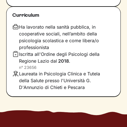
infatti, vengono apprese, memorizzate e
riproposte nelle relazioni successive.
Curriculum
Individuare e comprendere questi meccanismi -
che in età adulta si attivano in maniera
Ha lavorato nella sanità pubblica, in
automatica - è la chiave per innescare il
cooperative sociali, nell’ambito della
cambiamento.
psicologia scolastica e come libera/o
professionista
Conoscere noi stessi significa
portare alla luce
Iscritta all'Ordine degli Psicologi della
ciò che per tanto tempo è rimasto dietro le
Regione Lazio
dal
2018
.
quinte: raggiungere questo tipo di
n°
23656
consapevolezza è il primo passo necessario
Laureata in Psicologia Clinica e Tutela
per
svincolare il presente
dal passato
e viverlo
della Salute presso l'Università G.
con maggiore serenità.
D'Annunzio di Chieti e Pescara
Nel percorso che faremo insieme ti ascolterò
sempre con attenzione e partecipazione,
aiutandoti a far
emergere ricordi significativi e
riflessioni
approfondite sulla tua vita e su come
ti relazioni con gli altri. Ti accompagnerò alla