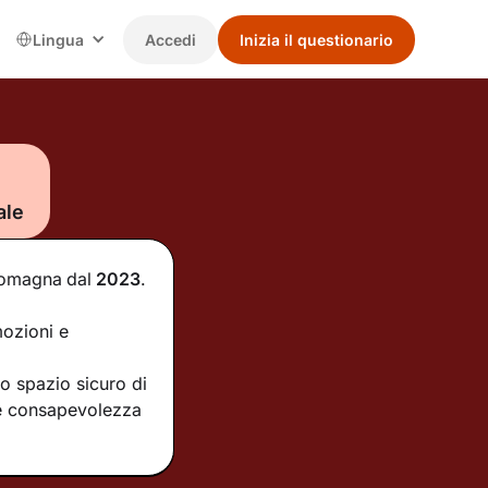
Lingua
Accedi
Inizia il questionario
ale
-Romagna
dal
2023
.
mozioni e
o spazio sicuro di
re consapevolezza