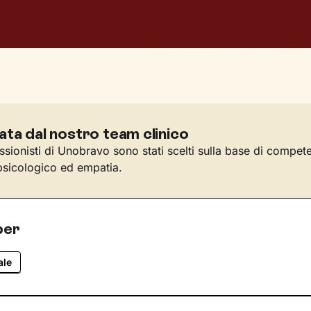
ata dal nostro team clinico
essionisti di Unobravo sono stati scelti sulla base di compet
sicologico ed empatia.
per
ale