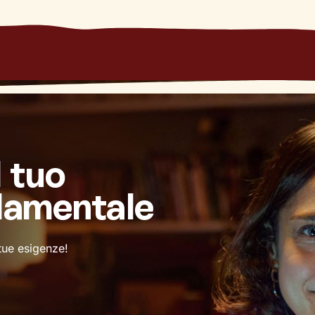
l tuo
damentale
 tue esigenze!