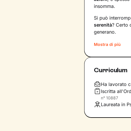
insomma.
Si può interromp
serenità
? Certo 
generano.
Il mio compito s
Mostra di più
diventare
consap
vita. Ti insegner
specifici, attrav
Curriculum
Immagina il per
sono gli strumenti
Ha lavorato c
fianco durante l
Iscritta all'
determinazione
n°
10887
vetta: il tuo ben
Laureata in P