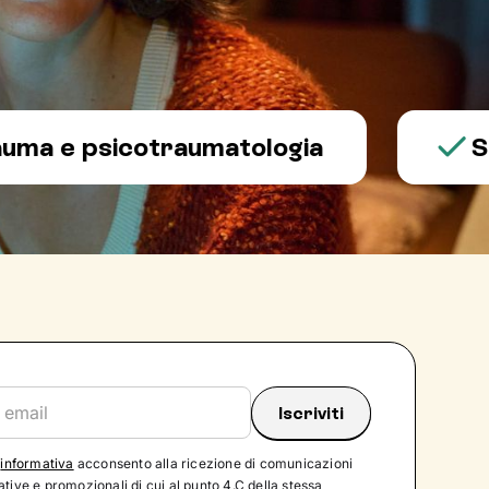
 psicotraumatologia
Salute
'
informativa
acconsento alla ricezione di comunicazioni
tive e promozionali di cui al punto 4.C della stessa