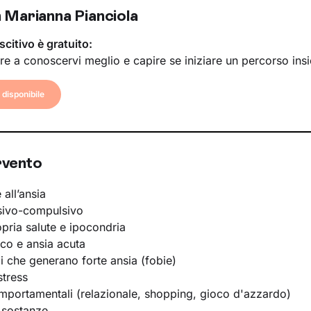
 Marianna Pianciola
scitivo è gratuito:
re a conoscervi meglio e capire se iniziare un percorso ins
disponibile
rvento
 all’ansia
sivo-compulsivo
opria salute e ipocondria
ico e ansia acuta
li che generano forte ansia (fobie)
stress
portamentali (relazionale, shopping, gioco d'azzardo)
 sostanze