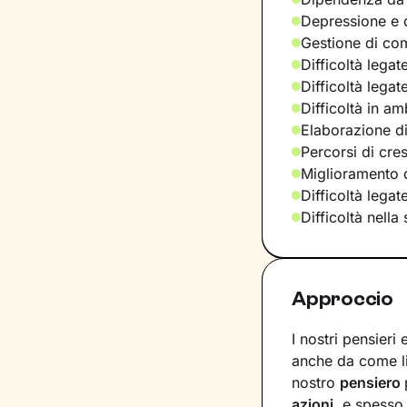
Depressione e d
Gestione di com
Difficoltà legat
Difficoltà legat
Difficoltà in am
Elaborazione di
Percorsi di cre
Miglioramento d
Difficoltà lega
Difficoltà nella
Approccio
I nostri pensieri
anche da come l
nostro
pensiero
azioni
, e spesso