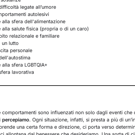
ifficoltà legate all’umore
portamenti autolesivi
e alla sfera dell'alimentazione
e alla salute fisica (propria o di un caro)
bito relazionale e familiare
 un lutto
scita personale
ell'autostima
te alla sfera LGBTQIA+
 sfera lavorativa
 e comportamenti sono influenzati non solo dagli eventi che 
i
percepiamo
. Ogni situazione, infatti, si presta a più di un’i
prende una certa forma e direzione, ci porta verso determi
 ci allontana dal benessere che desideriamo. Una sorta di ci