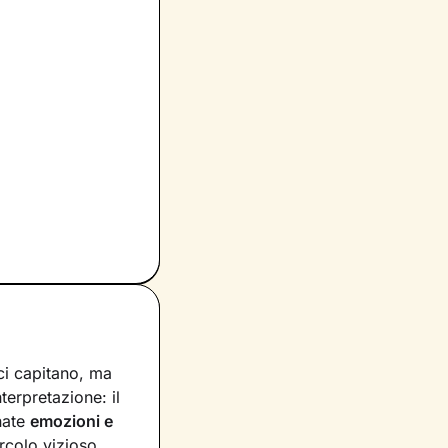
ci capitano, ma
nterpretazione: il
nate
emozioni e
rcolo vizioso,