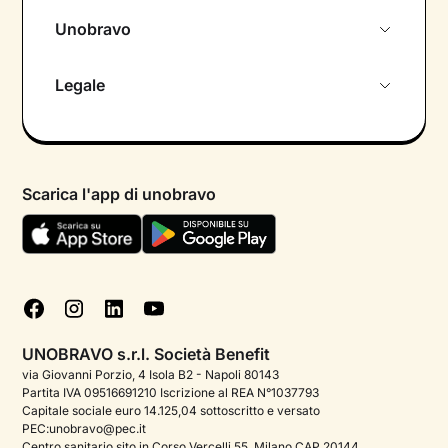
Unobravo
Chi siamo
Legale
Colloquio conoscitivo gratuito
Informativa privacy calendario
Psicologo in chat
Informativa privacy paziente
Psicologi per aree di intervento
Scarica l'app di unobravo
Termini e condizioni
Aiuto urgente
Informativa Privacy
FAQ
Dichiarazione di Accessibilità
Blog
Cookie policy
Test psicologici
Gestisci cookie
UNOBRAVO s.r.l. Società Benefit
Podcast di psicologia
via Giovanni Porzio, 4 Isola B2 - Napoli 80143
Partita IVA 09516691210 Iscrizione al REA N°1037793
Corporate
Capitale sociale euro 14.125,04 sottoscritto e versato
PEC:unobravo@pec.it
Psicologo italiano all'estero
Centro sanitario sito in Corso Vercelli 55, Milano CAP 20144