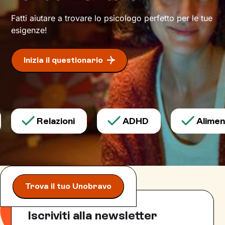
Questo ti consentirà di riscoprire alcune tue
qualità che erano rimaste in secondo piano, e
Fatti aiutare a trovare lo psicologo perfetto per le tue
di individuare risorse interiori che ti
esigenze!
permetteranno di
esprimerti con modalità
nuove
.
Inizia il questionario
Relazioni
ADHD
Alimenta
Trova il tuo Unobravo
Iscriviti alla newsletter