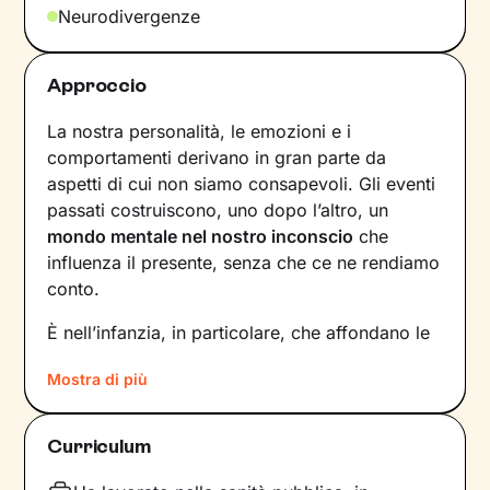
Neurodivergenze
Approccio
La nostra personalità, le emozioni e i
comportamenti derivano in gran parte da
aspetti di cui non siamo consapevoli. Gli eventi
passati costruiscono, uno dopo l’altro, un
mondo mentale nel nostro inconscio
che
influenza il presente, senza che ce ne rendiamo
conto.
È nell’infanzia, in particolare, che affondano le
radici di tanti nostri modi di essere, di pensare
Mostra di più
e agire: le
esperienze vissute in famiglia
,
infatti, vengono apprese, memorizzate e
riproposte nelle relazioni successive.
Curriculum
Individuare e comprendere questi meccanismi -
che in età adulta si attivano in maniera