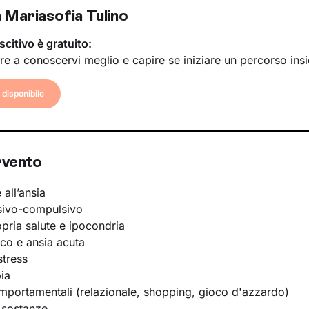
 Mariasofia Tulino
scitivo è gratuito:
re a conoscervi meglio e capire se iniziare un percorso ins
disponibile
rvento
 all’ansia
sivo-compulsivo
opria salute e ipocondria
ico e ansia acuta
stress
ia
portamentali (relazionale, shopping, gioco d'azzardo)
 sostanze