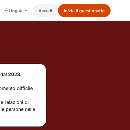
Lingua
Accedi
Inizia il questionario
dal
2023
.
omento difficile
e relazioni di
le persone nella