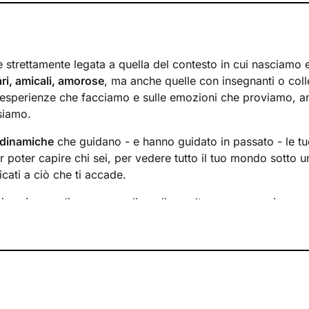
 è strettamente legata a quella del contesto in cui nasciamo
iari, amicali, amorose
, ma anche quelle con insegnanti o coll
e esperienze che facciamo e sulle emozioni che proviamo, 
siamo.
 dinamiche
che guidano - e hanno guidato in passato - le tue
 poter capire chi sei, per vedere tutto il tuo mondo sotto u
icati a ciò che ti accade.
tri avrò cura di creare un clima di ascolto e comprensione, 
he pensi e provi in libertà
, senza temere il giudizio. Insiem
dividueremo
gli obiettivi
che ti poni e porteremo alla luce
com
e forse non sai ancora di avere.
guideranno il cammino che farai - col mio sostegno continuo
odi più spinosi e verso lo
sviluppo di nuovi pensieri e compo