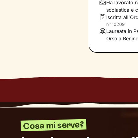
innescare il cam
Ha lavorato ne
scolastica e 
Un passo dopo l
Iscritta all'
relazioni e non 
n°
10209
Laureata in P
Orsola Benin
Cosa mi serve?