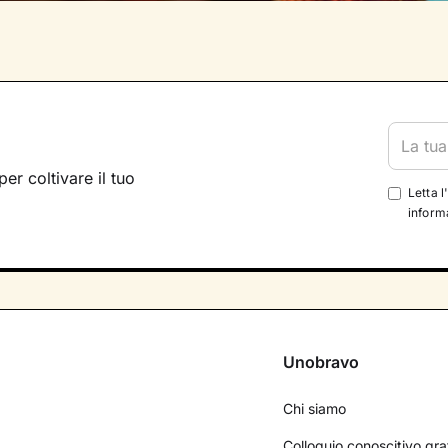
per coltivare il tuo
Letta l
informa
Unobravo
Chi siamo
Colloquio conoscitivo gra