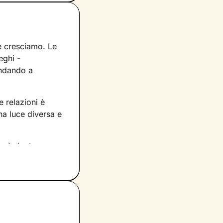
 e cresciamo. Le
eghi -
andando a
 relazioni è
na luce diversa e
così che tu possa
e esploreremo i
petenze e
 - attraverso la
rtamenti, utili
a