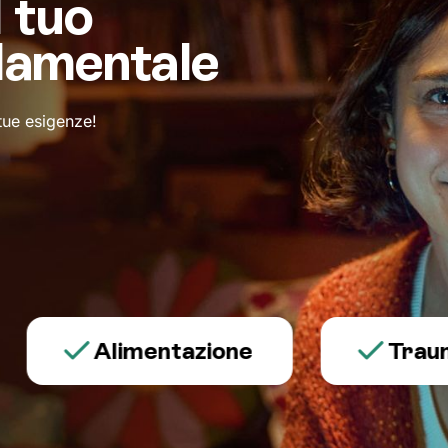
l tuo
damentale
 tue esigenze!
Alimentazione
Trauma e 