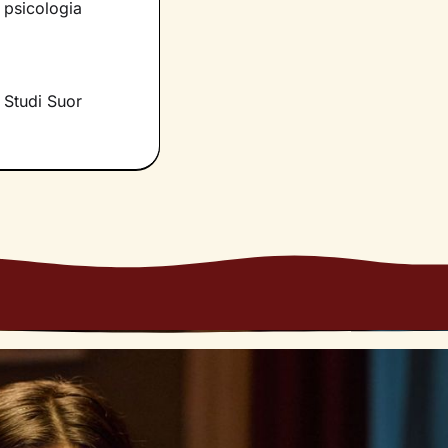
a psicologia
erno delle
 Studi Suor