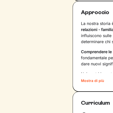
Approccio
La nostra storia
relazioni - famil
influiscono sull
determinare chi 
Comprendere le
fondamentale per
dare nuovi signif
Nei nostri incon
condividere ciò c
Mostra di più
tuoi bisogni, in
risorse interne
ch
Curriculum
Questi elementi 
risoluzione dei n