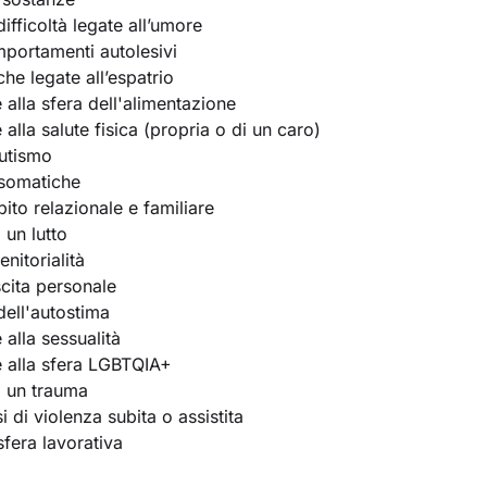
ifficoltà legate all’umore
portamenti autolesivi
he legate all’espatrio
e alla sfera dell'alimentazione
e alla salute fisica (propria o di un caro)
utismo
osomatiche
bito relazionale e familiare
 un lutto
nitorialità
scita personale
ell'autostima
e alla sessualità
te alla sfera LGBTQIA+
i un trauma
 di violenza subita o assistita
 sfera lavorativa