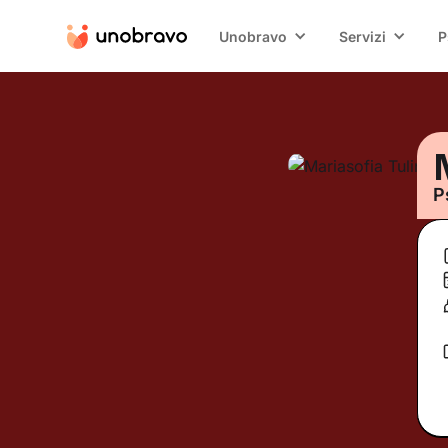
Unobravo
Servizi
P
P