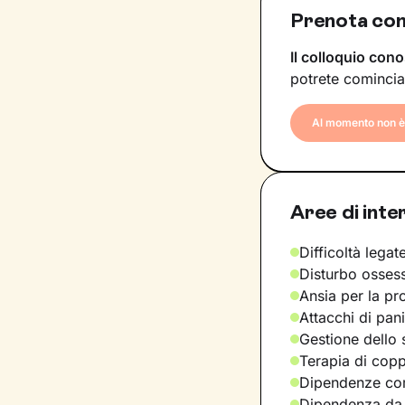
Prenota con
Il colloquio cono
potrete comincia
Al momento non è 
Aree di inte
Difficoltà legate
Disturbo osses
Ansia per la pr
Attacchi di pan
Gestione dello 
Terapia di copp
Dipendenze com
Dipendenza da