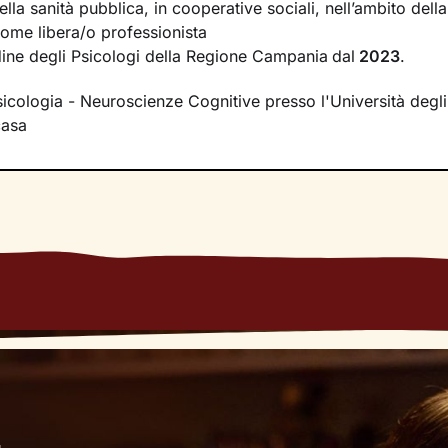
biamento positivo che desideri.
lla sanità pubblica, in cooperative sociali, nell’ambito dell
come libera/o professionista
'altro comprenderai come
vivere meglio il presente
, all'int
Ordine degli Psicologi della Regione Campania
dal
2023
.
solo, e come ottenere un maggiore benessere.
sicologia - Neuroscienze Cognitive presso l'Università degli
casa