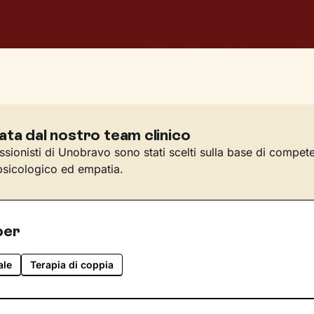
ata dal nostro team clinico
essionisti di Unobravo sono stati scelti sulla base di compet
sicologico ed empatia.
per
ale
Terapia di coppia