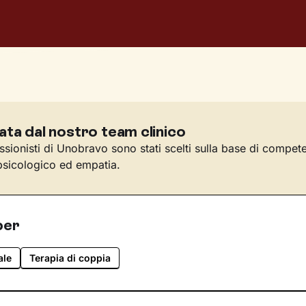
ata dal nostro team clinico
essionisti di Unobravo sono stati scelti sulla base di compet
sicologico ed empatia.
per
ale
Terapia di coppia