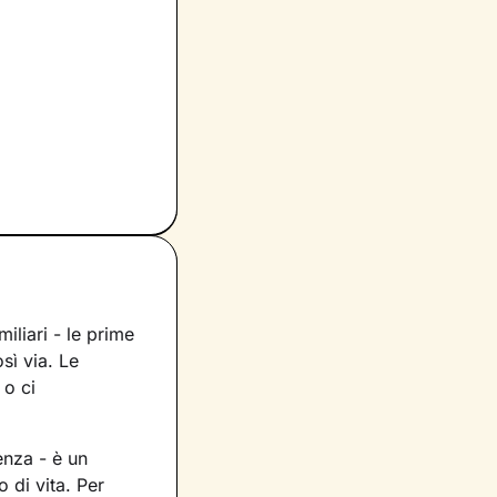
miliari - le prime
sì via. Le
 o ci
enza - è un
 di vita. Per