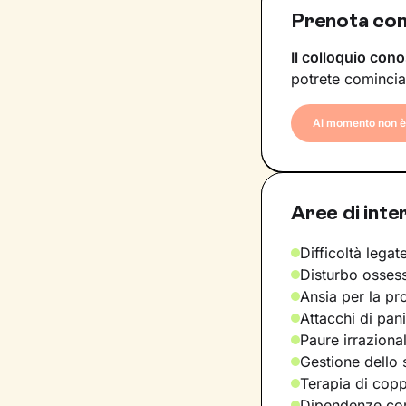
Prenota con
Il colloquio cono
potrete comincia
Al momento non è 
Aree di inte
Difficoltà legate
Disturbo osses
Ansia per la pr
Attacchi di pan
Paure irraziona
Gestione dello 
Terapia di copp
Dipendenze com