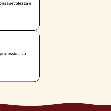
onsapevolezza
e
 e provi in
irà di dare nuovi
tà e risorse
municazione e, in
raggiungere un
professionista