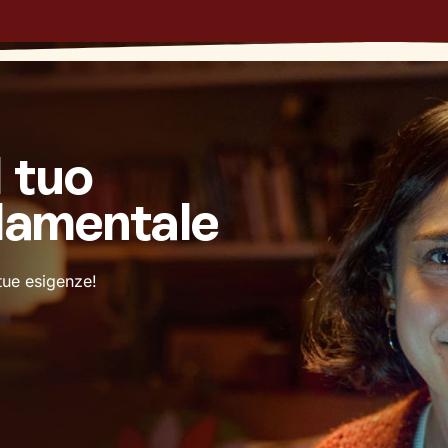
l tuo
damentale
 tue esigenze!