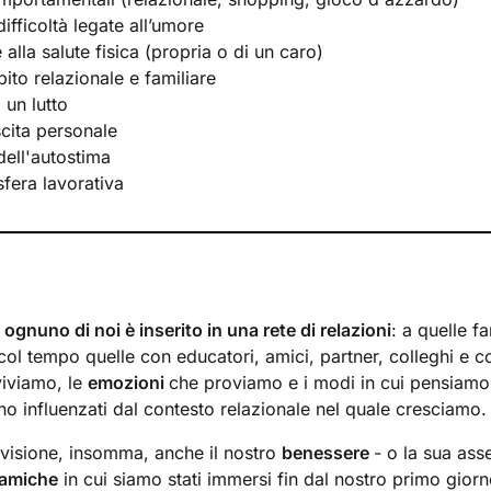
ifficoltà legate all’umore
e alla salute fisica (propria o di un caro)
bito relazionale e familiare
 un lutto
scita personale
ell'autostima
 sfera lavorativa
,
ognuno di noi è inserito in una rete di relazioni
: a quelle fa
ol tempo quelle con educatori, amici, partner, colleghi e co
viviamo, le
emozioni
che proviamo e i modi in cui pensiamo
 influenzati dal contesto relazionale nel quale cresciamo.
visione, insomma, anche il nostro
benessere
- o la sua ass
inamiche
in cui siamo stati immersi fin dal nostro primo giorno