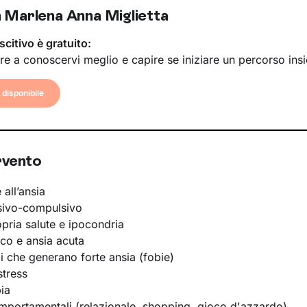
 Marlena Anna Miglietta
scitivo è gratuito:
re a conoscervi meglio e capire se iniziare un percorso ins
disponibile
rvento
 all’ansia
sivo-compulsivo
opria salute e ipocondria
ico e ansia acuta
li che generano forte ansia (fobie)
stress
ia
portamentali (relazionale, shopping, gioco d'azzardo)