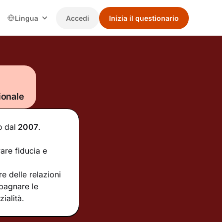
Lingua
Accedi
Inizia il questionario
ionale
o
dal
2007
.
are fiducia e
e delle relazioni
mpagnare le
ialità.