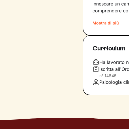
innescare un cam
comprendere com
I nostri incontri
Mostra di più
libertà
, senza te
significati agli e
interne di cui n
Curriculum
Lavoreremo sulle
generale, sull’a
Ha lavorato n
livello di benes
Iscritta all'O
n°
14845
Psicologia cl