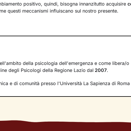
biamento positivo, quindi, bisogna innanzitutto acquisire
c
e questi meccanismi influiscano sul nostro presente.
 saranno un luogo sicuro in cui potrai
esprimere ciò che pensi
mere il giudizio. Ti guiderò lungo un cammino che ti consent
venti della tua vita, passati e attuali, e di riscoprire
potenziali
on sei ancora consapevole.
 tue emozioni, sulle dinamiche delle tue relazioni, sulla co
cquisizione di modalità di pensiero e comportamento utili a 
ell'ambito della psicologia dell'emergenza e come libera/o 
sere sempre maggiore
.
rdine degli Psicologi della Regione Lazio
dal
2007
.
inica e di comunità presso l'Università La Sapienza di Roma