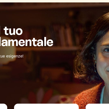
l tuo
damentale
 tue esigenze!