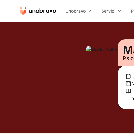
Unobravo
Servizi
P
Ma
Psic
I
N
H
n