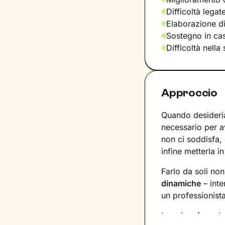
Difficoltà lega
Elaborazione d
Sostegno in casi
Difficoltà nella
Approccio
Quando desideria
necessario per 
non ci soddisfa,
infine metterla in
Farlo da soli no
dinamiche
– inte
un professionist
La prima fase de