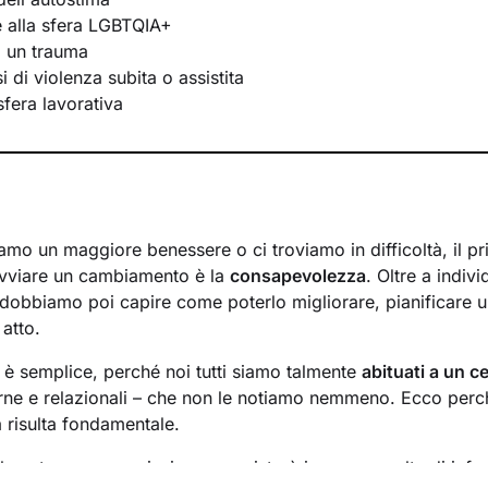
te alla sfera LGBTQIA+
i un trauma
 di violenza subita o assistita
 sfera lavorativa
mo un maggiore benessere o ci troviamo in difficoltà, il p
avviare un cambiamento è la
consapevolezza
. Oltre a indiv
 dobbiamo poi capire come poterlo migliorare, pianificare u
 atto.
n è semplice, perché noi tutti siamo talmente
abituati a un ce
rne e relazionali – che non le notiamo nemmeno. Ecco perché
a risulta fondamentale.
l nostro percorso insieme consisterà in una raccolta di info