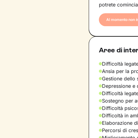
potrete comincia
Al momento non è 
Aree di inte
Difficoltà legate
Ansia per la pr
Gestione dello 
Depressione e d
Difficoltà legat
Sostegno per a
Difficoltà psic
Difficoltà in am
Elaborazione di
Percorsi di cre
Miglioramento d