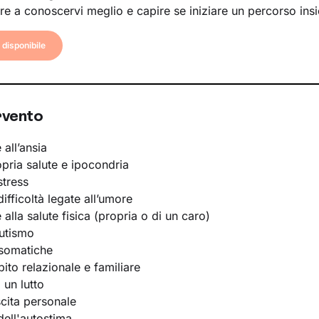
re a conoscervi meglio e capire se iniziare un percorso ins
disponibile
rvento
 all’ansia
opria salute e ipocondria
stress
ifficoltà legate all’umore
e alla salute fisica (propria o di un caro)
utismo
osomatiche
bito relazionale e familiare
 un lutto
scita personale
ell'autostima