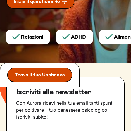
Inizia il questionario
Relazioni
ADHD
Alimenta
Trova il tuo Unobravo
Iscriviti alla newsletter
Con Aurora ricevi nella tua email tanti spunti
per coltivare il tuo benessere psicologico.
Iscriviti subito!