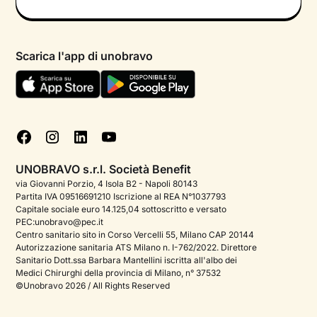
Informativa privacy calendario
Psicologo in chat
Informativa privacy paziente
Psicologi per aree di intervento
Scarica l'app di unobravo
Termini e condizioni
Aiuto urgente
Informativa Privacy
FAQ
Dichiarazione di Accessibilità
Blog
Cookie policy
Test psicologici
Gestisci cookie
UNOBRAVO s.r.l. Società Benefit
Podcast di psicologia
via Giovanni Porzio, 4 Isola B2 - Napoli 80143
Partita IVA 09516691210 Iscrizione al REA N°1037793
Corporate
Capitale sociale euro 14.125,04 sottoscritto e versato
PEC:unobravo@pec.it
Psicologo italiano all'estero
Centro sanitario sito in Corso Vercelli 55, Milano CAP 20144
Autorizzazione sanitaria ATS Milano n. I-762/2022. Direttore
Approfondimenti sulla salute mentale
Sanitario Dott.ssa Barbara Mantellini iscritta all'albo dei
Medici Chirurghi della provincia di Milano, n° 37532
Sala stampa
©Unobravo 2026 / All Rights Reserved
Bandi e premi