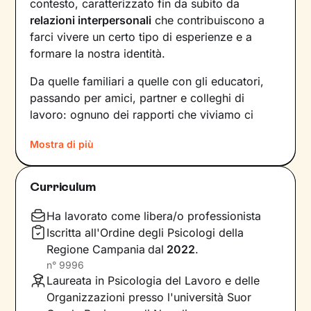
contesto, caratterizzato fin da subito da
relazioni interpersonali
che contribuiscono a
farci vivere un certo tipo di esperienze e a
formare la nostra identità.
Da quelle familiari a quelle con gli educatori,
passando per amici, partner e colleghi di
lavoro: ognuno dei rapporti che viviamo ci
forgia e, allo stesso tempo, rispecchia le
Mostra di più
dinamiche che abbiamo sperimentato fino a
quel momento. Anche le
emozioni
che
proviamo e i
pensieri
che concepiamo sono
Curriculum
influenzati dal contesto relazionale in cui siamo
cresciuti.
Ha lavorato come libera/o professionista
Iscritta all'Ordine degli Psicologi della
Per superare momenti difficili e raggiungere un
Regione Campania
dal
2022
.
maggiore benessere bisogna comprendere
n°
9996
quali siano gli elementi che non ci
Laureata in Psicologia del Lavoro e delle
rappresentano più e quali i
bisogni
Organizzazioni presso l'università Suor
insoddisfatti su cui lavorare
. In base a questo