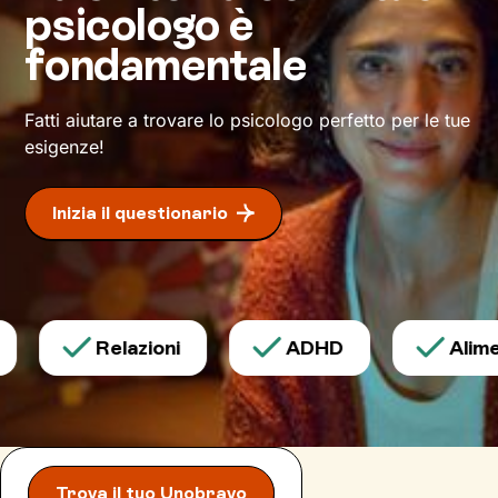
psicologo è
Daremo il via a un cammino che ti condurrà su
fondamentale
strade mai percorse prima, verso il benessere
che desideri.
Fatti aiutare a trovare lo psicologo perfetto per le tue
esigenze!
Inizia il questionario
Relazioni
ADHD
Aliment
Trova il tuo Unobravo