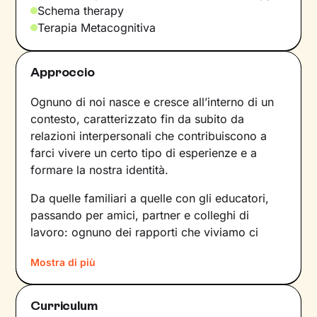
Schema therapy
Terapia Metacognitiva
Approccio
Ognuno di noi nasce e cresce all’interno di un
contesto, caratterizzato fin da subito da
relazioni interpersonali che contribuiscono a
farci vivere un certo tipo di esperienze e a
formare la nostra identità.
Da quelle familiari a quelle con gli educatori,
passando per amici, partner e colleghi di
lavoro: ognuno dei rapporti che viviamo ci
forgia e, allo stesso tempo, rispecchia le
Mostra di più
dinamiche che abbiamo sperimentato fino a
quel momento. Anche le emozioni che
proviamo e i pensieri che concepiamo sono
Curriculum
influenzati dal contesto relazionale in cui siamo