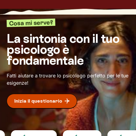
percorrere un passo dopo l’altro, verso il
cambiamento positivo
e il benessere che
desideri.
Cosa mi serve?
La sintonia con il tuo
psicologo è
fondamentale
Fatti aiutare a trovare lo psicologo perfetto per le tue
esigenze!
Inizia il questionario