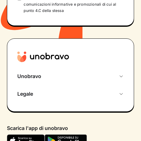
comunicazioni informative e promozionali di cui al
punto 4.C della stessa
Unobravo
Chi siamo
Legale
Colloquio conoscitivo gratuito
Informativa privacy calendario
Psicologo in chat
Informativa privacy paziente
Psicologi per aree di intervento
Scarica l'app di unobravo
Termini e condizioni
Aiuto urgente