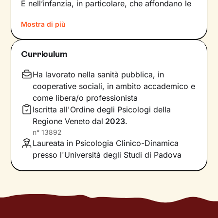
È nell’infanzia, in particolare, che affondano le
radici di tanti nostri modi di essere, di pensare
Mostra di più
e agire: le
esperienze vissute in famiglia
,
infatti, vengono apprese, memorizzate e
riproposte nelle relazioni successive.
Curriculum
Individuare e comprendere questi meccanismi -
che in età adulta si attivano in maniera
Ha lavorato nella sanità pubblica, in
automatica - è la chiave per innescare il
cooperative sociali, in ambito accademico e
cambiamento.
come libera/o professionista
Iscritta all'Ordine degli Psicologi della
Conoscere noi stessi significa
portare alla luce
Regione Veneto
dal
2023
.
ciò che per tanto tempo è rimasto dietro le
n°
13892
quinte: raggiungere questo tipo di
Laureata in Psicologia Clinico-Dinamica
consapevolezza è il primo passo necessario
presso l'Università degli Studi di Padova
per
svincolare il presente
dal passato
e viverlo
con maggiore serenità.
Nel percorso che faremo insieme ti ascolterò
sempre con attenzione e partecipazione,
aiutandoti a far
emergere ricordi significativi e