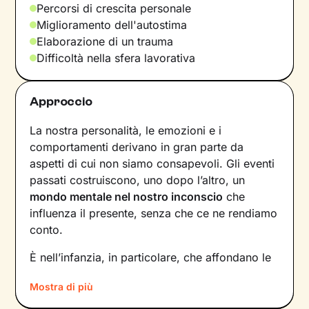
Percorsi di crescita personale
Miglioramento dell'autostima
Elaborazione di un trauma
Difficoltà nella sfera lavorativa
Approccio
La nostra personalità, le emozioni e i
comportamenti derivano in gran parte da
aspetti di cui non siamo consapevoli. Gli eventi
passati costruiscono, uno dopo l’altro, un
mondo mentale nel nostro inconscio
che
influenza il presente, senza che ce ne rendiamo
conto.
È nell’infanzia, in particolare, che affondano le
radici di tanti nostri modi di essere, di pensare
Mostra di più
e agire: le
esperienze vissute in famiglia
,
infatti, vengono apprese, memorizzate e