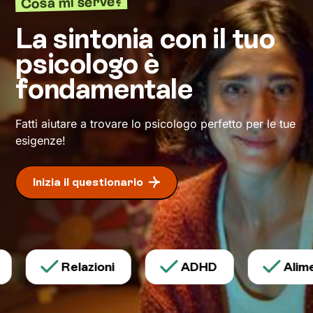
Cosa mi serve?
definiscono ma di cui non sei ancora
pienamente cosciente.
La sintonia con il tuo
psicologo è
Questo ti consentirà di riscoprire alcune tue
qualità che erano rimaste in secondo piano, e
fondamentale
di individuare risorse interiori che ti
permetteranno di
esprimerti con modalità
nuove
.
Fatti aiutare a trovare lo psicologo perfetto per le tue
esigenze!
Inizia il questionario
Relazioni
ADHD
Alimen