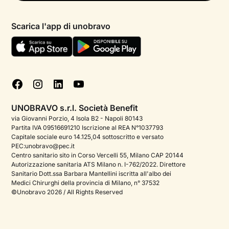
Psicologo in chat
Informativa privacy paziente
Psicologi per aree di intervento
Scarica l'app di unobravo
Termini e condizioni
Aiuto urgente
Informativa Privacy
FAQ
Dichiarazione di Accessibilità
Blog
Cookie policy
Test psicologici
Gestisci cookie
UNOBRAVO s.r.l. Società Benefit
Podcast di psicologia
via Giovanni Porzio, 4 Isola B2 - Napoli 80143
Partita IVA 09516691210 Iscrizione al REA N°1037793
Corporate
Capitale sociale euro 14.125,04 sottoscritto e versato
PEC:unobravo@pec.it
Psicologo italiano all'estero
Centro sanitario sito in Corso Vercelli 55, Milano CAP 20144
Autorizzazione sanitaria ATS Milano n. I-762/2022. Direttore
Sala stampa
Sanitario Dott.ssa Barbara Mantellini iscritta all'albo dei
Medici Chirurghi della provincia di Milano, n° 37532
Bandi e premi
©Unobravo 2026 / All Rights Reserved
Posizioni aperte
Contattaci