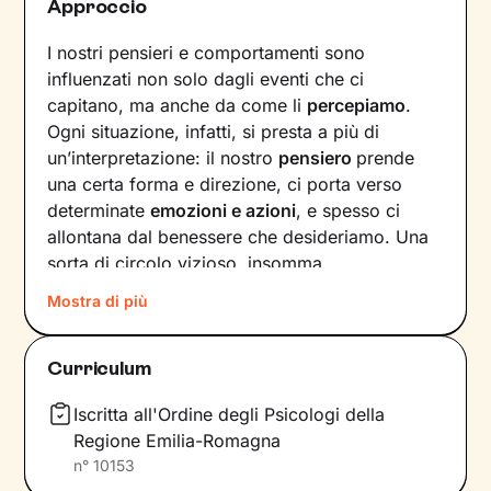
Approccio
I nostri pensieri e comportamenti sono
influenzati non solo dagli eventi che ci
capitano, ma anche da come li
percepiamo
.
Ogni situazione, infatti, si presta a più di
un’interpretazione: il nostro
pensiero
prende
una certa forma e direzione, ci porta verso
determinate
emozioni e azioni
, e spesso ci
allontana dal benessere che desideriamo. Una
sorta di circolo vizioso, insomma.
Mostra di più
Si può interrompere questo circuito,
innescando un
cambiamento che porti a una
maggiore serenità
? Certo che sì, andando a
Curriculum
intervenire proprio sui pensieri e i
comportamenti che lo generano.
Iscritta all'Ordine degli Psicologi della
Regione Emilia-Romagna
Il mio compito sarà quello di accompagnarti in
n°
10153
questo processo, aiutandoti prima di tutto a