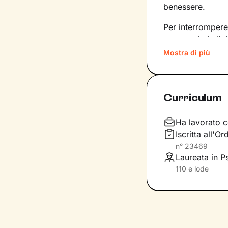
benessere.
Per interrompere
necessario indiv
a lavorare su di 
Mostra di più
Il primo obiettiv
consapevolezz
Curriculum
condizionino le 
potenziarle e, in
poni.
Ha lavorato c
Iscritta all'
Attraverso
tecnic
n°
23469
ristrutturare que
Laureata in Ps
fianco per spron
110 e lode