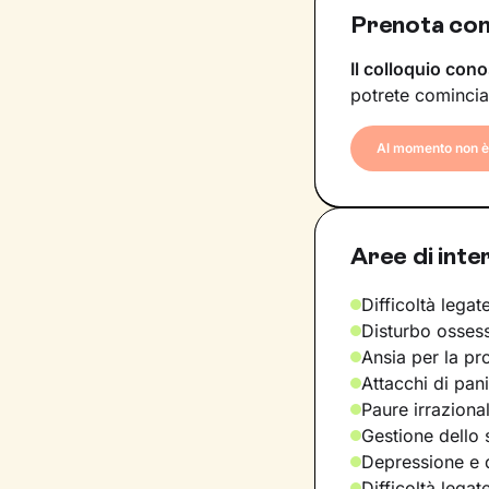
Prenota con
Il colloquio cono
potrete comincia
Al momento non è 
Aree di inte
Difficoltà legate
Disturbo osses
Ansia per la pr
Attacchi di pan
Paure irraziona
Gestione dello 
Depressione e d
Difficoltà legat