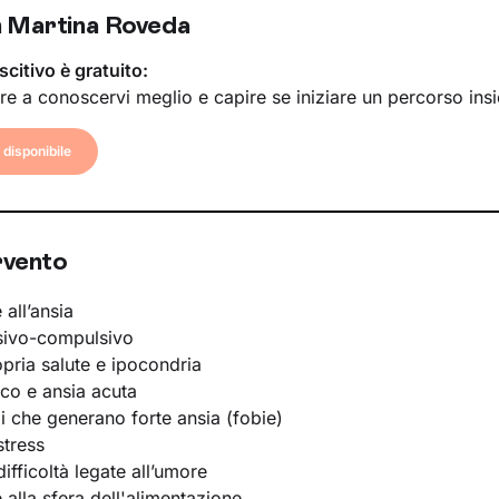
 Martina Roveda
scitivo è gratuito:
re a conoscervi meglio e capire se iniziare un percorso ins
disponibile
rvento
 all’ansia
sivo-compulsivo
opria salute e ipocondria
ico e ansia acuta
li che generano forte ansia (fobie)
stress
ifficoltà legate all’umore
e alla sfera dell'alimentazione