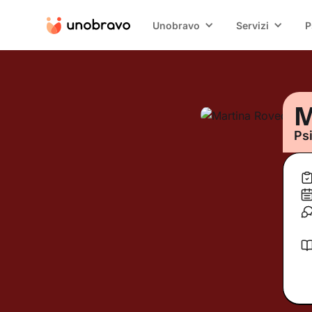
Unobravo
Servizi
P
M
Ps