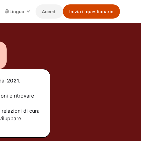
Lingua
Accedi
Inizia il questionario
dal
2021
.
oni e ritrovare
relazioni di cura
sviluppare