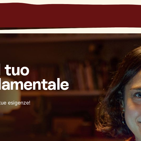
l tuo
damentale
 tue esigenze!