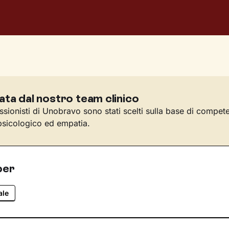
ata dal nostro team clinico
essionisti di Unobravo sono stati scelti sulla base di compet
sicologico ed empatia.
per
ale