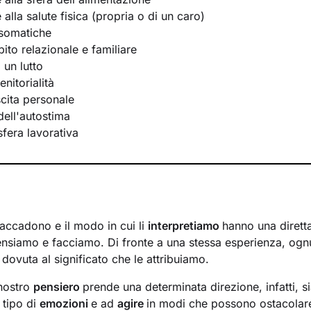
e alla salute fisica (propria o di un caro)
osomatiche
bito relazionale e familiare
 un lutto
nitorialità
scita personale
ell'autostima
 sfera lavorativa
 accadono e il modo in cui li
interpretiamo
hanno una diretta
nsiamo e facciamo. Di fronte a una stessa esperienza, ogn
dovuta al significato che le attribuiamo.
 nostro
pensiero
prende una determinata direzione, infatti, s
 tipo di
emozioni
e ad
agire
in modi che possono ostacolare