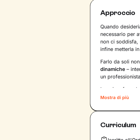
Approccio
Quando desideria
necessario per 
non ci soddisfa,
infine metterla in
Farlo da soli no
dinamiche
– inte
un professionist
La prima fase de
porteranno a def
Mostra di più
tempistiche e f
aggiornando gli 
Curriculum
Una seduta dopo
conseguenze che q
profondi, oltre c