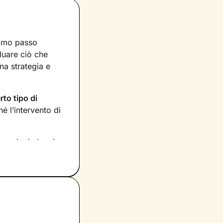
rimo passo
iduare ciò che
na strategia e
rto tipo di
 l’intervento di
rmazioni che ci
 Stabiliremo anche
tati raggiunti,
tuo benessere
e le
 tuoi bisogni più
 su di essi e