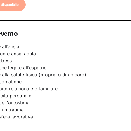
disponibile
rvento
 all’ansia
ico e ansia acuta
stress
he legate all’espatrio
e alla salute fisica (propria o di un caro)
osomatiche
bito relazionale e familiare
scita personale
ell'autostima
i un trauma
 sfera lavorativa