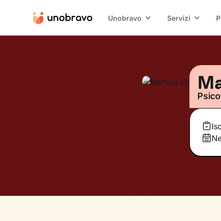
Unobravo
Servizi
P
Ma
Psico
Is
Ne