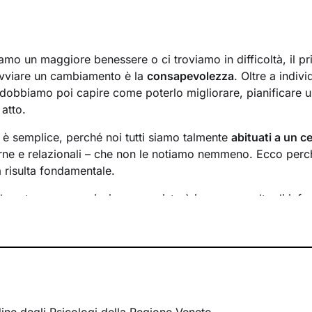
mo un maggiore benessere o ci troviamo in difficoltà, il p
avviare un cambiamento è la
consapevolezza
. Oltre a indiv
 dobbiamo poi capire come poterlo migliorare, pianificare u
 atto.
n è semplice, perché noi tutti siamo talmente
abituati a un ce
rne e relazionali – che non le notiamo nemmeno. Ecco perché
a risulta fondamentale.
l nostro percorso insieme consisterà in una raccolta di info
inire un
obiettivo condiviso
su cui si focalizzerà il lavoro.
requenza
degli incontri e valuteremo passo dopo passo i risul
obiettivi di conseguenza.
 l’altra, andremo ad
analizzare ciò che interferisce con il 
uesto ha sulla tua vita. Imparerai a sentire e riconoscere i
he ad affrontarli grazie a
strategie specifiche
cucite proprio