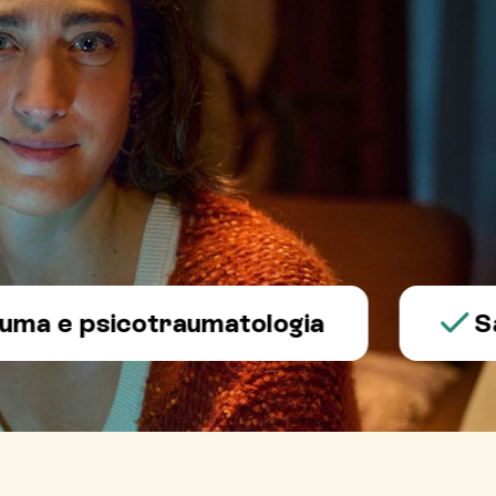
 psicotraumatologia
Salute