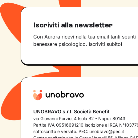
Iscriviti alla newsletter
Con Aurora ricevi nella tua email tanti spunti 
benessere psicologico. Iscriviti subito!
UNOBRAVO s.r.l. Società Benefit
via Giovanni Porzio, 4 Isola B2 - Napoli 80143
Partita IVA 09516691210 Iscrizione al REA N°103779
sottoscritto e versato. PEC:
unobravo@pec.it
Centro sanitario sito in Corso Vercelli 55, Milano C