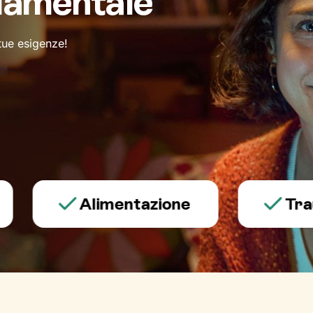
damentale
 tue esigenze!
Alimentazione
Trauma e