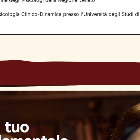
rdine degli Psicologi della Regione Veneto
nza particolare.
sicologia Clinico-Dinamica presso l'Università degli Studi d
nfatti,
è unica
sia per il suo modo di agire, pensare e provar
he possiede. Con il cammino che intraprenderemo insieme te
sosterrò nel modo più mirato possibile, per
avviare con efficac
siderato.
l tuo