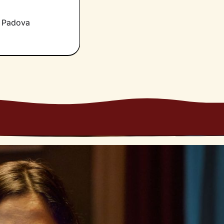
i Padova
e emozioni, sia
rrò conto della
ia il