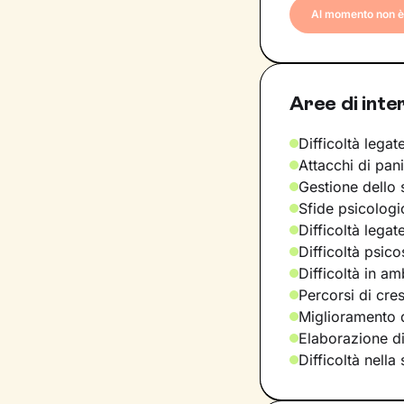
Al momento non è 
Aree di inte
Difficoltà legate
Attacchi di pan
Gestione dello 
Sfide psicologic
Difficoltà legat
Difficoltà psic
Difficoltà in am
Percorsi di cre
Miglioramento d
Elaborazione d
Difficoltà nella