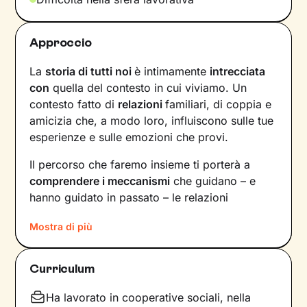
Approccio
La
storia di tutti noi
è intimamente
intrecciata
con
quella del contesto in cui viviamo. Un
contesto fatto di
relazioni
familiari, di coppia e
amicizia che, a modo loro, influiscono sulle tue
esperienze e sulle emozioni che provi.
Il percorso che faremo insieme ti porterà a
comprendere i meccanismi
che guidano – e
hanno guidato in passato – le relazioni
all’interno del tuo nucleo
Mostra di più
familiare e non solo. Vedrai il tuo mondo sotto
una luce diversa e scoprirai
nuovi significati
Curriculum
alla base di ciò che stai vivendo oggi.
Ha lavorato in cooperative sociali, nella
Imparerai a trasformare alcuni elementi che non