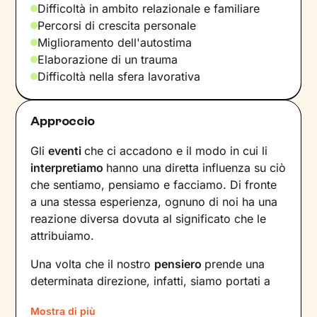
Difficoltà in ambito relazionale e familiare
Percorsi di crescita personale
Miglioramento dell'autostima
Elaborazione di un trauma
Difficoltà nella sfera lavorativa
Approccio
Gli
eventi
che ci accadono e il modo in cui li
interpretiamo
hanno una diretta influenza su ciò
che sentiamo, pensiamo e facciamo. Di fronte
a una stessa esperienza, ognuno di noi ha una
reazione diversa dovuta al significato che le
attribuiamo.
Una volta che il nostro
pensiero
prende una
determinata direzione, infatti, siamo portati a
provare un certo tipo di
emozioni
e ad
agire
in
Mostra di più
modi che possono ostacolare il nostro