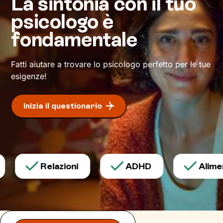
La sintonia con il tuo
ristrutturare quelle modalità di pensiero e
psicologo è
azione che finora ti hanno limitato. Io resterò al
tuo fianco per spronarti e sostenerti, e
fondamentale
cammineremo insieme verso la meta: il tuo
benessere
.
Fatti aiutare a trovare lo psicologo perfetto per le tue
esigenze!
Inizia il questionario
Relazioni
ADHD
Aliment