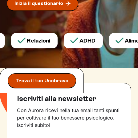
Inizia il questionario
Relazioni
ADHD
Alimen
Trova il tuo Unobravo
Iscriviti alla newsletter
Con Aurora ricevi nella tua email tanti spunti
per coltivare il tuo benessere psicologico.
Iscriviti subito!