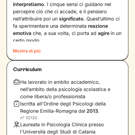
interpretiamo
. I cinque sensi ci guidano nel
percepire ciò che ci accade, e il pensiero
nell’attribuire poi un
significato
. Quest’ultimo ci
fa sperimentare una determinata
reazione
emotiva
che, a sua volta, ci porta ad
agire
in un
certo modo.
Mostra di più
Col passare del tempo possono crearsi circoli
virtuosi ma anche viziosi, che ci allontanano dal
benessere e dalla persona che vorremmo
Curriculum
essere. Questi circuiti si possono interrompere,
andando a
intervenire su pensieri e
Ha lavorato in ambito accademico,
comportamenti
in modo da innescare un
nell’ambito della psicologia scolastica e
cambiamento positivo.
come libera/o professionista
Iscritta all'Ordine degli Psicologi della
Nei nostri incontri andremo prima di tutto a
Regione Emilia-Romagna
dal
2013
.
indagare quali siano gli elementi che
n°
10130
influenzano l’interpretazione degli eventi della
Laureata in Psicologia Clinica presso
tua vita. Una volta acquisita questa
l'Università degli Studi di Catania