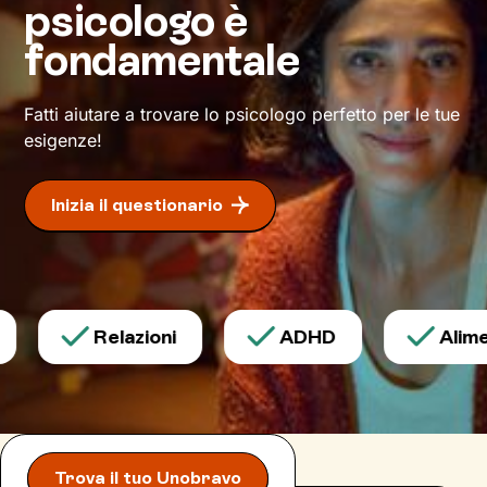
psicologo è
presente in maniera più soddisfacente e serena.
fondamentale
Daremo il via a un
cammino
che ti condurrà su
strade mai percorse prima,
verso il benessere
che desideri.
Fatti aiutare a trovare lo psicologo perfetto per le tue
esigenze!
Inizia il questionario
Relazioni
ADHD
Alimen
Trova il tuo Unobravo