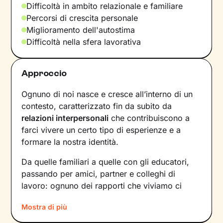
Difficoltà in ambito relazionale e familiare
Percorsi di crescita personale
Miglioramento dell'autostima
Difficoltà nella sfera lavorativa
Approccio
Ognuno di noi nasce e cresce all’interno di un
contesto, caratterizzato fin da subito da
relazioni interpersonali
che contribuiscono a
farci vivere un certo tipo di esperienze e a
formare la nostra identità.
Da quelle familiari a quelle con gli educatori,
passando per amici, partner e colleghi di
lavoro: ognuno dei rapporti che viviamo ci
forgia e, allo stesso tempo, rispecchia le
Mostra di più
dinamiche che abbiamo sperimentato fino a
quel momento. Anche le
emozioni
che