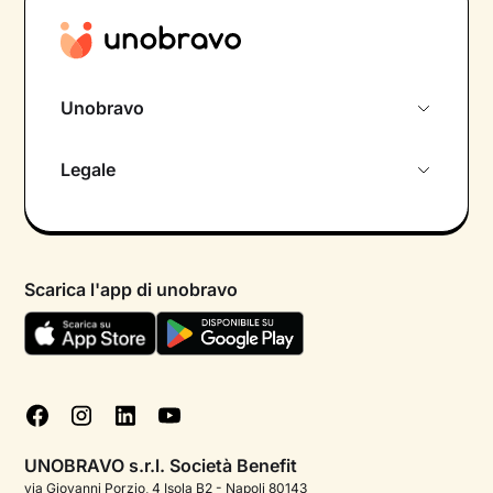
Unobravo
Chi siamo
Legale
Colloquio conoscitivo gratuito
Informativa privacy calendario
Psicologo in chat
Informativa privacy paziente
Psicologi per aree di intervento
Scarica l'app di unobravo
Termini e condizioni
Aiuto urgente
Informativa Privacy
FAQ
Dichiarazione di Accessibilità
Blog
Cookie policy
Test psicologici
Gestisci cookie
UNOBRAVO s.r.l. Società Benefit
Podcast di psicologia
via Giovanni Porzio, 4 Isola B2 - Napoli 80143