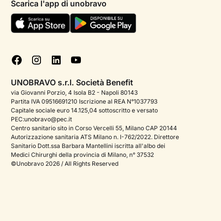
Scarica l'app di unobravo
Termini e condizioni
Aiuto urgente
Informativa Privacy
FAQ
Dichiarazione di Accessibilità
Blog
Cookie policy
Test psicologici
Gestisci cookie
UNOBRAVO s.r.l. Società Benefit
Podcast di psicologia
via Giovanni Porzio, 4 Isola B2 - Napoli 80143
Partita IVA 09516691210 Iscrizione al REA N°1037793
Corporate
Capitale sociale euro 14.125,04 sottoscritto e versato
PEC:unobravo@pec.it
Psicologo italiano all'estero
Centro sanitario sito in Corso Vercelli 55, Milano CAP 20144
Autorizzazione sanitaria ATS Milano n. I-762/2022. Direttore
Approfondimenti sulla salute mentale
Sanitario Dott.ssa Barbara Mantellini iscritta all'albo dei
Medici Chirurghi della provincia di Milano, n° 37532
Sala stampa
©Unobravo 2026 / All Rights Reserved
Bandi e premi
Posizioni aperte
Contattaci