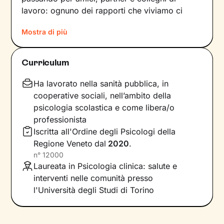
lavoro: ognuno dei rapporti che viviamo ci
forgia e, allo stesso tempo, rispecchia le
Mostra di più
dinamiche che abbiamo sperimentato fino a
quel momento. Anche le emozioni che
proviamo e i pensieri che concepiamo sono
Curriculum
influenzati dal contesto relazionale in cui siamo
cresciuti.
Ha lavorato nella sanità pubblica, in
cooperative sociali, nell’ambito della
Per superare momenti difficili e raggiungere un
psicologia scolastica e come libera/o
maggiore benessere bisogna comprendere
professionista
quali siano gli elementi che non ci
Iscritta all'Ordine degli Psicologi della
rappresentano più e quali i bisogni insoddisfatti
Regione Veneto
dal
2020
.
su cui lavorare. In base a questo si vanno a
n°
12000
individuare le risorse necessarie per farlo, che
Laureata in Psicologia clinica: salute e
sono già dentro di noi anche se spesso non ne
interventi nelle comunità presso
siamo consapevoli.
l'Università degli Studi di Torino
Il nostro percorso insieme si baserà su
accoglienza, ascolto e comprensione e avrà