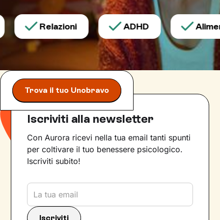
Relazioni
ADHD
Aliment
Trova il tuo Unobravo
Iscriviti alla newsletter
Con Aurora ricevi nella tua email tanti spunti
per coltivare il tuo benessere psicologico.
Iscriviti subito!