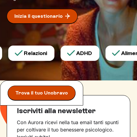
Inizia il questionario
Relazioni
ADHD
Aliment
Trova il tuo Unobravo
Iscriviti alla newsletter
Con Aurora ricevi nella tua email tanti spunti
per coltivare il tuo benessere psicologico.