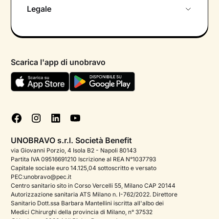
Chi siamo
Legale
Colloquio conoscitivo gratuito
Informativa privacy calendario
Psicologo in chat
Informativa privacy paziente
Psicologi per aree di intervento
Scarica l'app di unobravo
Termini e condizioni
Aiuto urgente
Informativa Privacy
FAQ
Dichiarazione di Accessibilità
Blog
Cookie policy
Test psicologici
Gestisci cookie
UNOBRAVO s.r.l. Società Benefit
Podcast di psicologia
via Giovanni Porzio, 4 Isola B2 - Napoli 80143
Partita IVA 09516691210 Iscrizione al REA N°1037793
Corporate
Capitale sociale euro 14.125,04 sottoscritto e versato
PEC:unobravo@pec.it
Psicologo italiano all'estero
Centro sanitario sito in Corso Vercelli 55, Milano CAP 20144
Autorizzazione sanitaria ATS Milano n. I-762/2022. Direttore
Approfondimenti sulla salute mentale
Sanitario Dott.ssa Barbara Mantellini iscritta all'albo dei
Medici Chirurghi della provincia di Milano, n° 37532