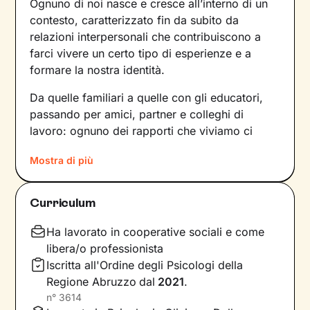
Ognuno di noi nasce e cresce all’interno di un
contesto, caratterizzato fin da subito da
relazioni interpersonali che contribuiscono a
farci vivere un certo tipo di esperienze e a
formare la nostra identità.
Da quelle familiari a quelle con gli educatori,
passando per amici, partner e colleghi di
lavoro: ognuno dei rapporti che viviamo ci
forgia e, allo stesso tempo, rispecchia le
Mostra di più
dinamiche che abbiamo sperimentato fino a
quel momento. Anche le emozioni che
proviamo e i pensieri che concepiamo sono
Curriculum
influenzati dal contesto relazionale in cui siamo
cresciuti.
Ha lavorato in cooperative sociali e come
libera/o professionista
Per superare momenti difficili e raggiungere un
Iscritta all'Ordine degli Psicologi della
maggiore benessere bisogna comprendere
Regione Abruzzo
dal
2021
.
quali siano gli elementi che non ci
n°
3614
rappresentano più e quali i bisogni insoddisfatti