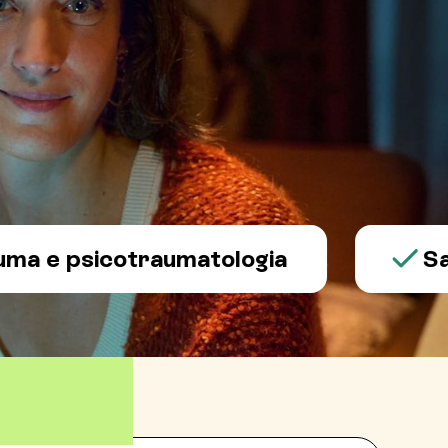
psicotraumatologia
Salute 