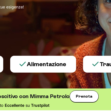
 tue esigenze!
Alimentazione
Trauma e 
oscitivo con Mimma Petrolo
Prenota
ato
Eccellente
su
Trustpilot