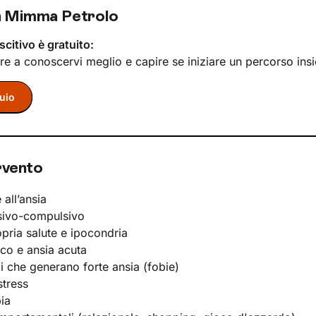
n Mimma Petrolo
scitivo è gratuito:
re a conoscervi meglio e capire se iniziare un percorso ins
uio
rvento
 all’ansia
sivo-compulsivo
opria salute e ipocondria
ico e ansia acuta
li che generano forte ansia (fobie)
stress
ia