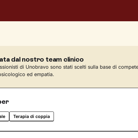
ata dal nostro team clinico
essionisti di Unobravo sono stati scelti sulla base di compet
sicologico ed empatia.
per
ale
Terapia di coppia