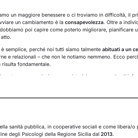
mo un maggiore benessere o ci troviamo in difficoltà, il p
avviare un cambiamento è la
consapevolezza
. Oltre a indiv
 dobbiamo poi capire come poterlo migliorare, pianificare u
 atto.
n è semplice, perché noi tutti siamo talmente
abituati a un ce
rne e relazionali – che non le notiamo nemmeno. Ecco perché
a risulta fondamentale.
l nostro percorso insieme consisterà in una raccolta di info
inire un
obiettivo condiviso
su cui si focalizzerà il lavoro.
requenza
degli incontri e valuteremo passo dopo passo i risul
obiettivi di conseguenza.
 l’altra, andremo ad
analizzare ciò che interferisce con il 
uesto ha sulla tua vita. Imparerai a sentire e riconoscere i
he ad affrontarli grazie a
strategie specifiche
cucite proprio
ella sanità pubblica, in cooperative sociali e come libera/o 
nza particolare.
rdine degli Psicologi della Regione Sicilia
dal
2013
.