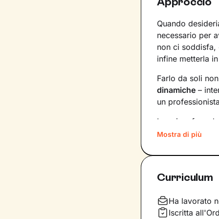
Approccio
Quando desideria
necessario per 
non ci soddisfa,
infine metterla in
Farlo da soli no
dinamiche
– inte
un professionist
La prima fase de
porteranno a def
Mostra di più
tempistiche e f
aggiornando gli 
Curriculum
Una seduta dopo
conseguenze che q
profondi, oltre c
Ha lavorato n
sulla tua esperie
Iscritta all'O