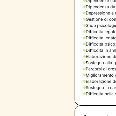
Dipendenze com
Dipendenza da
Depressione e d
Gestione di com
Sfide psicologic
Difficoltà legat
Difficoltà legat
Difficoltà psic
Difficoltà in am
Elaborazione di
Sostegno alla ge
Percorsi di cre
Miglioramento d
Elaborazione d
Sostegno in casi
Difficoltà nella