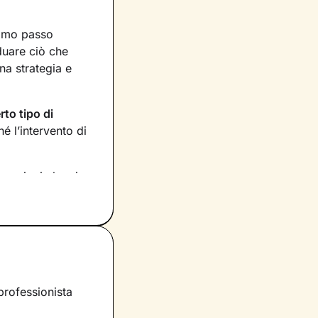
rimo passo
iduare ciò che
na strategia e
rto tipo di
 l’intervento di
rmazioni che ci
 Stabiliremo anche
tati raggiunti,
tuo benessere
e le
 tuoi bisogni più
 su di essi e
professionista