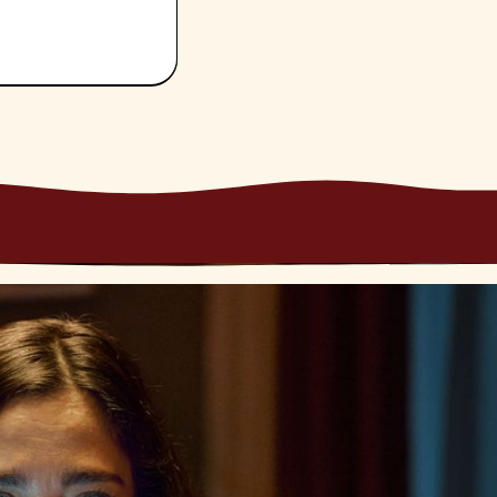
e emozioni, sia
rrò conto della
ia il