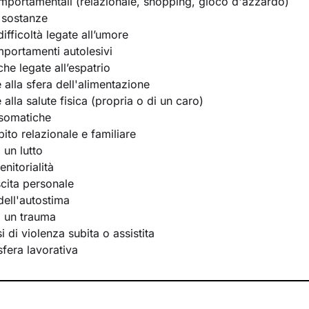
portamentali (relazionale, shopping, gioco d'azzardo)
 sostanze
ifficoltà legate all’umore
portamenti autolesivi
he legate all’espatrio
e alla sfera dell'alimentazione
e alla salute fisica (propria o di un caro)
osomatiche
bito relazionale e familiare
 un lutto
nitorialità
scita personale
ell'autostima
i un trauma
 di violenza subita o assistita
 sfera lavorativa