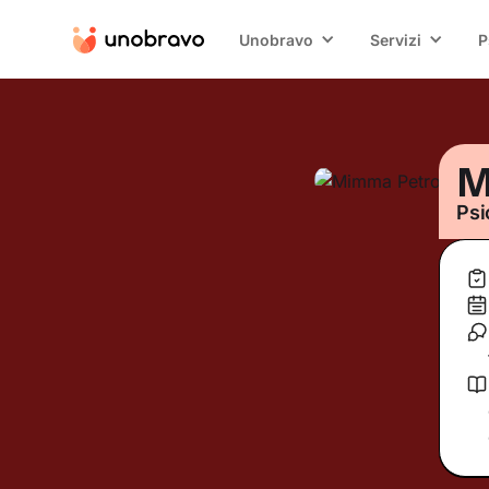
Unobravo
Servizi
P
M
Psi