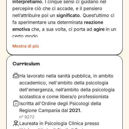
interpretiamo
. I cinque sensi ci guidano nel
percepire ciò che ci accade, e il pensiero
nell’attribuire poi un
significato
. Quest’ultimo ci
fa sperimentare una determinata
reazione
emotiva
che, a sua volta, ci porta ad
agire
in un
certo modo.
Mostra di più
Col passare del tempo possono crearsi circoli
virtuosi ma anche viziosi, che ci allontanano dal
benessere e dalla persona che vorremmo
Curriculum
essere. Questi circuiti si possono interrompere,
andando a
intervenire su pensieri e
Ha lavorato nella sanità pubblica, in ambito
comportamenti
in modo da innescare un
accademico, nell'ambito della psicologia
cambiamento positivo.
dell'emergenza, nell’ambito della psicologia
scolastica e come libera/o professionista
Nei nostri incontri andremo prima di tutto a
Iscritta all'Ordine degli Psicologi della
indagare quali siano gli elementi che
Regione Campania
dal
2021
.
influenzano l’interpretazione degli eventi della
n°
9272
tua vita. Una volta acquisita questa
Laureata in Psicologia Clinica presso
consapevolezza
, ci dedicheremo a un