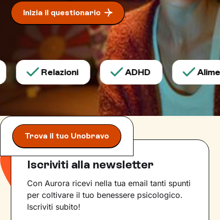
Inizia il questionario
Relazioni
ADHD
Aliment
Trova il tuo Unobravo
Iscriviti alla newsletter
Con Aurora ricevi nella tua email tanti spunti
per coltivare il tuo benessere psicologico.
Iscriviti subito!