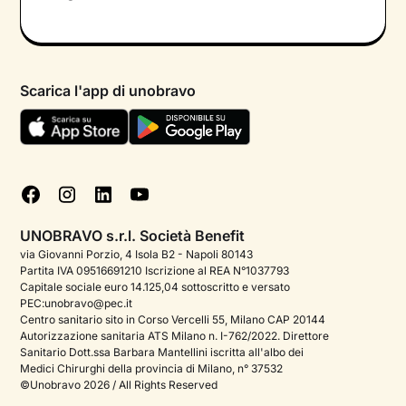
Colloquio conoscitivo gratuito
Informativa privacy calendario
Psicologo in chat
Informativa privacy paziente
Psicologi per aree di intervento
Scarica l'app di unobravo
Termini e condizioni
Aiuto urgente
Informativa Privacy
FAQ
Dichiarazione di Accessibilità
Blog
Cookie policy
Test psicologici
Gestisci cookie
UNOBRAVO s.r.l. Società Benefit
Podcast di psicologia
via Giovanni Porzio, 4 Isola B2 - Napoli 80143
Partita IVA 09516691210 Iscrizione al REA N°1037793
Corporate
Capitale sociale euro 14.125,04 sottoscritto e versato
PEC:unobravo@pec.it
Psicologo italiano all'estero
Centro sanitario sito in Corso Vercelli 55, Milano CAP 20144
Autorizzazione sanitaria ATS Milano n. I-762/2022. Direttore
Approfondimenti sulla salute mentale
Sanitario Dott.ssa Barbara Mantellini iscritta all'albo dei
Medici Chirurghi della provincia di Milano, n° 37532
Sala stampa
©Unobravo 2026 / All Rights Reserved