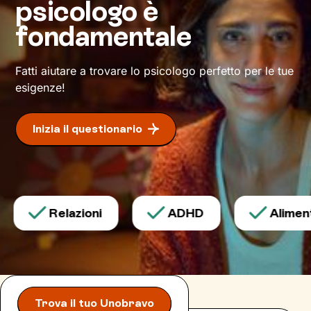
psicologo è
inediti che ti permetteranno di affrontare la vita
con
attitudine ed energia rinnovate
.
fondamentale
Fatti aiutare a trovare lo psicologo perfetto per le tue
esigenze!
Inizia il questionario
Relazioni
ADHD
Alimenta
Trova il tuo Unobravo