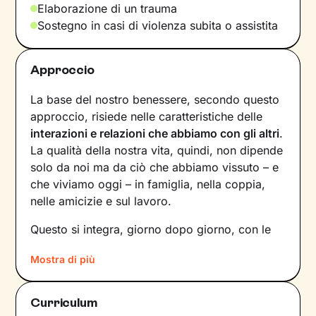
Elaborazione di un trauma
Sostegno in casi di violenza subita o assistita
Approccio
La base del nostro benessere, secondo questo
approccio, risiede nelle caratteristiche delle
interazioni e relazioni che abbiamo con gli altri
.
La qualità della nostra vita, quindi, non dipende
solo da noi ma da ciò che abbiamo vissuto – e
che viviamo oggi – in famiglia, nella coppia,
nelle amicizie e sul lavoro.
Questo si integra, giorno dopo giorno, con le
nostre
percezioni
e con i
pensieri
, andando a
Mostra di più
influire sulle
emozioni
che proviamo, sui
comportamenti
che mettiamo in atto e sul
modo in cui
comunichiamo
. Il risultato è una
Curriculum
sintesi unica tra questi diversi aspetti: siamo