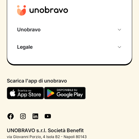
Unobravo
Chi siamo
Legale
Colloquio conoscitivo gratuito
Informativa privacy calendario
Psicologo in chat
Informativa privacy paziente
Psicologi per aree di intervento
Scarica l'app di unobravo
Termini e condizioni
Aiuto urgente
Informativa Privacy
FAQ
Dichiarazione di Accessibilità
Blog
Cookie policy
Test psicologici
Gestisci cookie
UNOBRAVO s.r.l. Società Benefit
Podcast di psicologia
via Giovanni Porzio, 4 Isola B2 - Napoli 80143