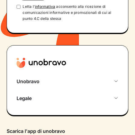
Letta l'
informativa
acconsento alla ricezione di
comunicazioni informative e promozionali di cui al
punto 4.C della stessa
Unobravo
Chi siamo
Legale
Colloquio conoscitivo gratuito
Informativa privacy calendario
Psicologo in chat
Informativa privacy paziente
Psicologi per aree di intervento
Scarica l'app di unobravo
Termini e condizioni