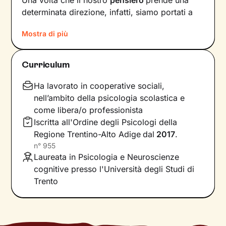
Una volta che il nostro
pensiero
prende una
determinata direzione, infatti, siamo portati a
provare un certo tipo di
emozioni
e ad
agire
in
Mostra di più
modi che possono ostacolare il nostro
benessere.
Curriculum
Per interrompere questo il circolo vizioso e
innescare un cambiamento positivo
, è
Ha lavorato in cooperative sociali,
necessario individuare pensieri e
nell’ambito della psicologia scolastica e
comportamenti che causano emozioni
come libera/o professionista
spiacevoli e andare a lavorare su di essi.
Iscritta all'Ordine degli Psicologi della
Regione Trentino-Alto Adige
dal
2017
.
Il primo obiettivo dei nostri incontri sarà quello
n°
955
di farti acquisire una maggiore
consapevolezza
Laureata in Psicologia e Neuroscienze
delle modalità con cui interpreti gli eventi della
cognitive presso l'Università degli Studi di
tua vita e di come queste condizionino le tue
Trento
reazioni. Nel frattempo andremo a scovare le
tue
risorse interiori
per potenziarle e, in
parallelo, affiancarle a
nuove abilità
utili a
raggiungere i traguardi che ti poni.