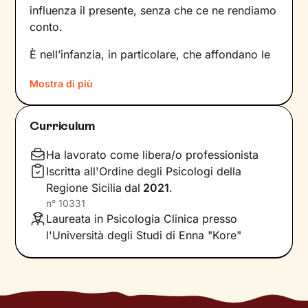
influenza il presente, senza che ce ne rendiamo
conto.
È nell’infanzia, in particolare, che affondano le
radici di tanti nostri modi di essere, di pensare
Mostra di più
e agire: le
esperienze vissute in famiglia
,
infatti, vengono apprese, memorizzate e
riproposte nelle relazioni successive.
Curriculum
Individuare e comprendere questi meccanismi -
che in età adulta si attivano in maniera
Ha lavorato come libera/o professionista
automatica - è la chiave per innescare il
Iscritta all'Ordine degli Psicologi della
cambiamento.
Regione Sicilia
dal
2021
.
n°
10331
Conoscere noi stessi significa
portare alla luce
Laureata in Psicologia Clinica presso
ciò che per tanto tempo è rimasto dietro le
l'Università degli Studi di Enna "Kore"
quinte: raggiungere questo tipo di
consapevolezza è il primo passo necessario
per
svincolare il presente
dal passato
e viverlo
con maggiore serenità.