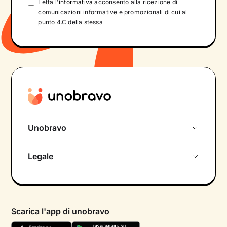
Letta l'
informativa
acconsento alla ricezione di
comunicazioni informative e promozionali di cui al
punto 4.C della stessa
Unobravo
Chi siamo
Legale
Colloquio conoscitivo gratuito
Informativa privacy calendario
Psicologo in chat
Informativa privacy paziente
Psicologi per aree di intervento
Scarica l'app di unobravo
Termini e condizioni
Aiuto urgente