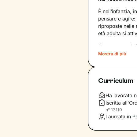
È nell’infanzia, i
pensare e agire:
riproposte nelle
età adulta si att
Conoscere noi st
quinte: raggiung
Mostra di più
svincolare il pre
Nel percorso che
Curriculum
aiutandoti a far
e
come ti relazioni
definiscono ma d
Ha lavorato n
Iscritta all'O
Questo ti consent
n°
13119
individuare risor
Laureata in P