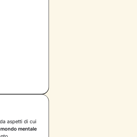
a aspetti di cui
n
mondo mentale
onto.