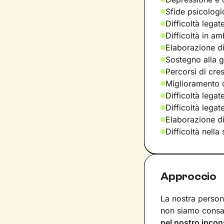
Sfide psicologic
Difficoltà legat
Difficoltà in am
Elaborazione di
Sostegno alla ge
Percorsi di cre
Miglioramento d
Difficoltà legat
Difficoltà lega
Elaborazione d
Difficoltà nella
Approccio
La nostra persona
non siamo consap
nel nostro incon