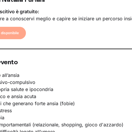
scitivo è gratuito:
re a conoscervi meglio e capire se iniziare un percorso ins
disponibile
rvento
 all’ansia
sivo-compulsivo
opria salute e ipocondria
ico e ansia acuta
li che generano forte ansia (fobie)
stress
ia
portamentali (relazionale, shopping, gioco d'azzardo)
ifficoltà legate all’umore