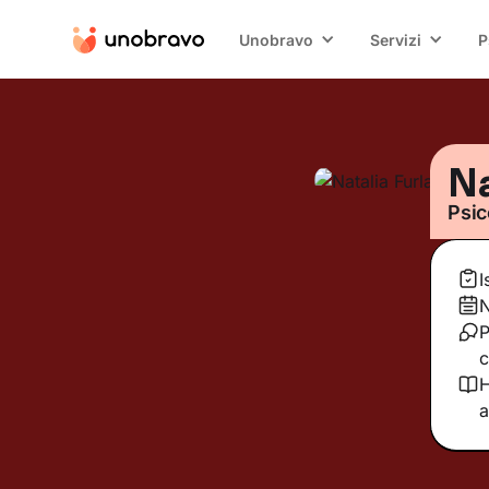
Unobravo
Servizi
P
Na
Psic
I
N
P
c
H
a