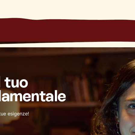
l tuo
damentale
 tue esigenze!