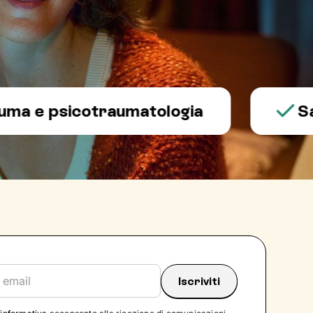
 psicotraumatologia
Salute 