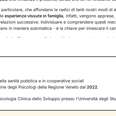
n particolare, che affondano le radici di tanti nostri modi di 
 le
esperienze vissute in famiglia
, infatti, vengono apprese
 relazioni successive. Individuare e comprendere questi mec
ivano in maniera automatica - è la chiave per innescare il c
essi significa
portare alla luce
ciò che per tanto tempo è rim
ere questo tipo di consapevolezza è il primo passo necessa
sente
dal passato
e viverlo con maggiore serenità.
 faremo insieme ti ascolterò sempre con attenzione e part
mergere ricordi significativi e riflessioni
approfondite sulla 
 con gli altri. Ti accompagnerò alla scoperta di tutti quegli as
i cui non sei ancora pienamente cosciente.
ella sanità pubblica e in cooperative sociali
rdine degli Psicologi della Regione Veneto
dal
2022
.
irà di riscoprire alcune tue qualità che erano rimaste in se
se interiori che ti permetteranno di
esprimerti con modalità
sicologia Clinica dello Sviluppo presso l'Università degli St