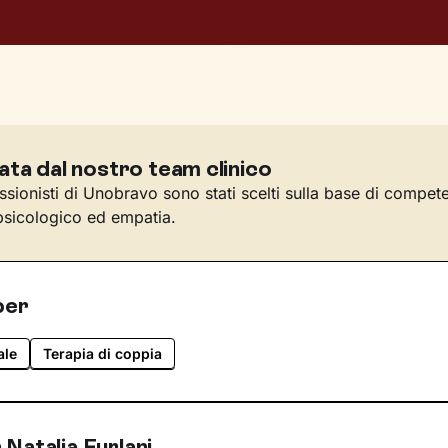
ata dal nostro team clinico
essionisti di Unobravo sono stati scelti sulla base di compet
sicologico ed empatia.
per
ale
Terapia di coppia
Natalia Furlani