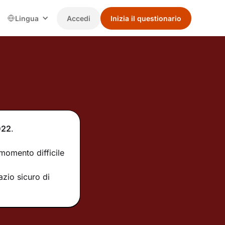
Lingua
Accedi
Inizia il questionario
022
.
momento difficile
zio sicuro di