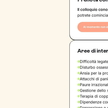
Il colloquio cono
potrete comincia
Al momento non è 
Aree di inte
Difficoltà legate
Disturbo osses
Ansia per la pr
Attacchi di pan
Paure irraziona
Gestione dello 
Terapia di copp
Dipendenze com
Depressione e d