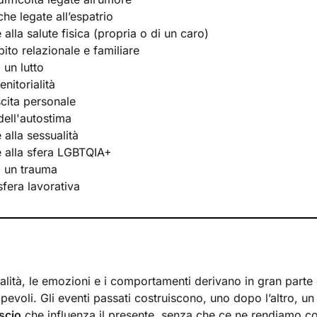
he legate all’espatrio
e alla salute fisica (propria o di un caro)
bito relazionale e familiare
 un lutto
nitorialità
scita personale
ell'autostima
e alla sessualità
te alla sfera LGBTQIA+
i un trauma
 sfera lavorativa
lità, le emozioni e i comportamenti derivano in gran parte d
evoli. Gli eventi passati costruiscono, uno dopo l’altro, u
scio
che influenza il presente, senza che ce ne rendiamo c