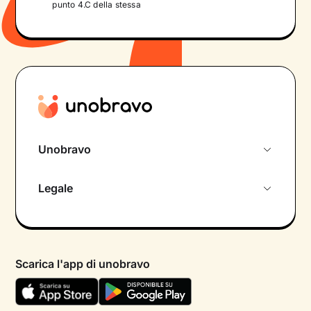
punto 4.C della stessa
Unobravo
Chi siamo
Legale
Colloquio conoscitivo gratuito
Informativa privacy calendario
Psicologo in chat
Informativa privacy paziente
Psicologi per aree di intervento
Scarica l'app di unobravo
Termini e condizioni
Aiuto urgente
Informativa Privacy
FAQ