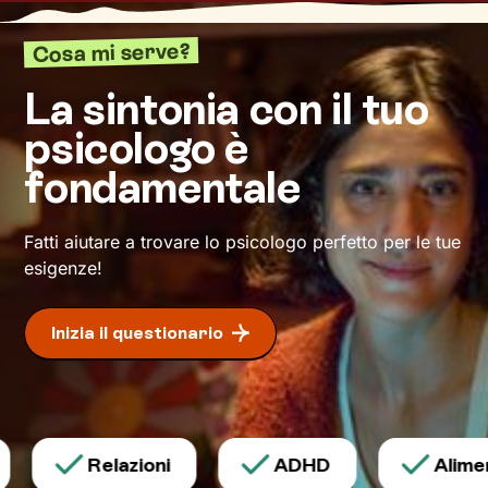
desideri.
Cosa mi serve?
La sintonia con il tuo
psicologo è
fondamentale
Fatti aiutare a trovare lo psicologo perfetto per le tue
esigenze!
Inizia il questionario
Relazioni
ADHD
Aliment