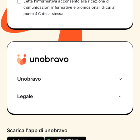
Letta l'
informativa
acconsento alla ricezione di
comunicazioni informative e promozionali di cui al
punto 4.C della stessa
Unobravo
Chi siamo
Legale
Colloquio conoscitivo gratuito
Informativa privacy calendario
Psicologo in chat
Informativa privacy paziente
Psicologi per aree di intervento
Scarica l'app di unobravo
Termini e condizioni
Aiuto urgente