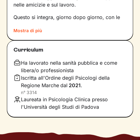
nelle amicizie e sul lavoro.
Questo si integra, giorno dopo giorno, con le
nostre
percezioni
e con i
pensieri
, andando a
Mostra di più
influire sulle
emozioni
che proviamo, sui
comportamenti
che mettiamo in atto e sul
modo in cui
comunichiamo
. Il risultato è una
Curriculum
sintesi unica tra questi diversi aspetti: siamo
noi, con la nostra individualità.
Ha lavorato nella sanità pubblica e come
libera/o professionista
Sul
ponte che si crea tra il mondo interno e
Iscritta all'Ordine degli Psicologi della
quello esterno
si inserisce il lavoro che faremo
Regione Marche
dal
2021
.
insieme, che andrà a comprendere nel passato
n°
3314
della tua storia e a ricostruire ciò che fa parte
Laureata in Psicologia Clinica presso
del tuo presente. La voglia di cambiamento
l'Università degli Studi di Padova
sarà la motivazione necessaria per muovere i
primi passi lungo un percorso che ti porterà
verso un benessere sempre crescente.
Ti guiderò a scoprire le tue risorse interiori e a