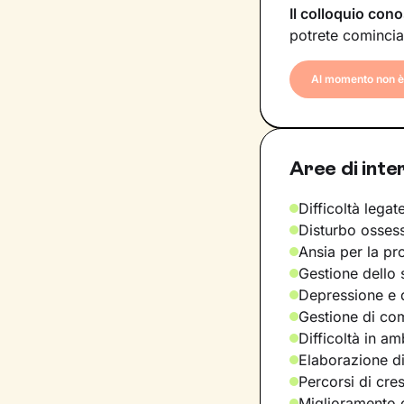
Il colloquio cono
potrete comincia
Al momento non è 
Aree di inte
Difficoltà legate
Disturbo osses
Ansia per la pr
Gestione dello 
Depressione e d
Gestione di com
Difficoltà in am
Elaborazione di
Percorsi di cre
Miglioramento d