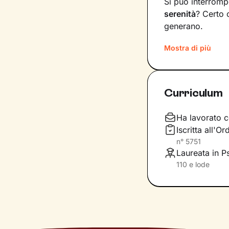
Si può interromp
serenità
? Certo 
generano.
Il mio compito s
Mostra di più
diventare
consap
vita. Ti insegner
specifici, attrav
Curriculum
Immagina il per
sono gli strumenti
Ha lavorato c
fianco durante l
Iscritta all'O
determinazione
n°
5751
vetta: il tuo ben
Laureata in P
110 e lode