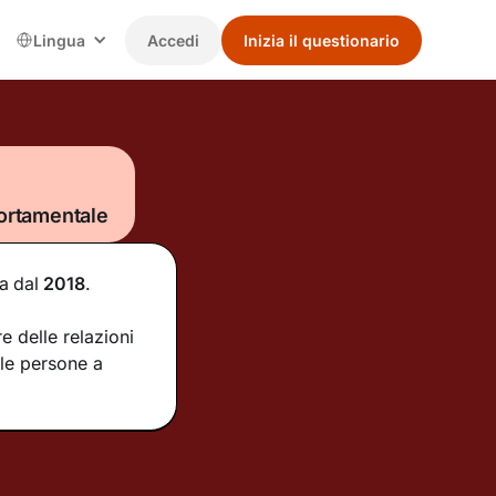
Lingua
Accedi
Inizia il questionario
ortamentale
ia
dal
2018
.
e delle relazioni
 le persone a