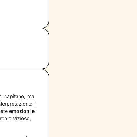
ci capitano, ma
nterpretazione: il
nate
emozioni e
rcolo vizioso,