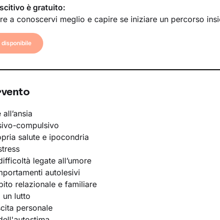
scitivo è gratuito:
re a conoscervi meglio e capire se iniziare un percorso ins
disponibile
rvento
 all’ansia
sivo-compulsivo
opria salute e ipocondria
stress
ifficoltà legate all’umore
portamenti autolesivi
bito relazionale e familiare
 un lutto
scita personale
ell'autostima