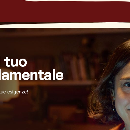
l tuo
damentale
 tue esigenze!