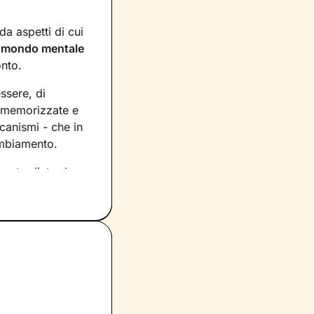
a aspetti di cui
n
mondo mentale
onto.
essere, di
, memorizzate e
canismi - che in
ambiamento.
asto dietro le
rio per
ecipazione,
tua vita e su
petti di te che ti
condo piano, e di