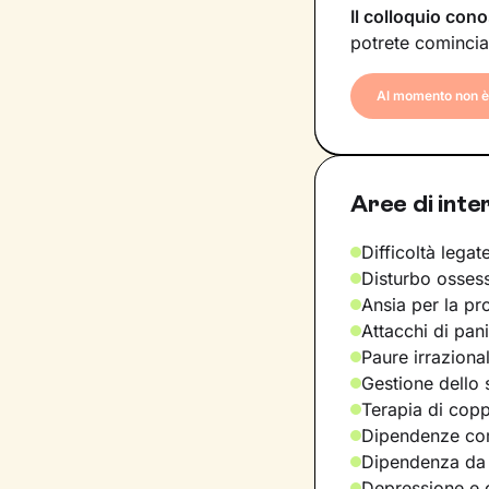
Il colloquio cono
potrete comincia
Al momento non è 
Aree di inte
Difficoltà legate
Disturbo osses
Ansia per la pr
Attacchi di pan
Paure irraziona
Gestione dello 
Terapia di copp
Dipendenze com
Dipendenza da
Depressione e d