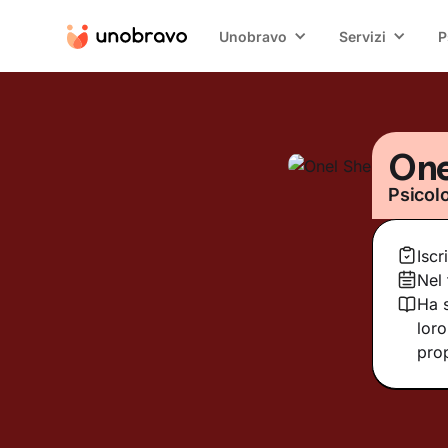
Unobravo
Servizi
P
One
Psicol
Iscr
Nel
Ha s
loro
prop