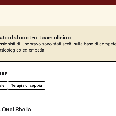
ato dal nostro team clinico
essionisti di Unobravo sono stati scelti sulla base di compet
sicologico ed empatia.
per
ale
Terapia di coppia
 Onel Shella