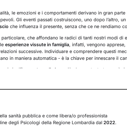
lità, le emozioni e i comportamenti derivano in gran parte d
evoli. Gli eventi passati costruiscono, uno dopo l’altro, u
scio
che influenza il presente, senza che ce ne rendiamo c
n particolare, che affondano le radici di tanti nostri modi di 
 le
esperienze vissute in famiglia
, infatti, vengono apprese
 relazioni successive. Individuare e comprendere questi mec
ivano in maniera automatica - è la chiave per innescare il c
essi significa
portare alla luce
ciò che per tanto tempo è rim
ere questo tipo di consapevolezza è il primo passo necessa
sente
dal passato
e viverlo con maggiore serenità.
 faremo insieme ti ascolterò sempre con attenzione e part
mergere ricordi significativi e riflessioni
approfondite sulla 
 con gli altri. Ti accompagnerò alla scoperta di tutti quegli as
i cui non sei ancora pienamente cosciente.
ella sanità pubblica e come libera/o professionista
Ordine degli Psicologi della Regione Lombardia
dal
2022
.
irà di riscoprire alcune tue qualità che erano rimaste in se