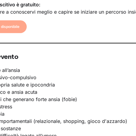
scitivo è gratuito:
re a conoscervi meglio e capire se iniziare un percorso ins
disponibile
rvento
 all’ansia
sivo-compulsivo
opria salute e ipocondria
ico e ansia acuta
li che generano forte ansia (fobie)
stress
ia
portamentali (relazionale, shopping, gioco d'azzardo)
 sostanze
ifficoltà legate all’umore