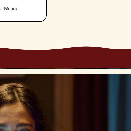
 nuove
.
di Milano