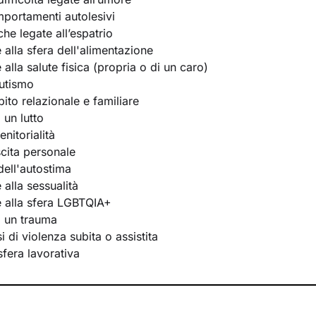
portamenti autolesivi
he legate all’espatrio
e alla sfera dell'alimentazione
e alla salute fisica (propria o di un caro)
utismo
bito relazionale e familiare
 un lutto
nitorialità
scita personale
ell'autostima
e alla sessualità
te alla sfera LGBTQIA+
i un trauma
 di violenza subita o assistita
 sfera lavorativa