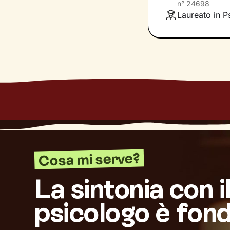
n°
24698
individuare risor
Laureato in Ps
Cosa mi serve?
La sintonia con i
psicologo è fon