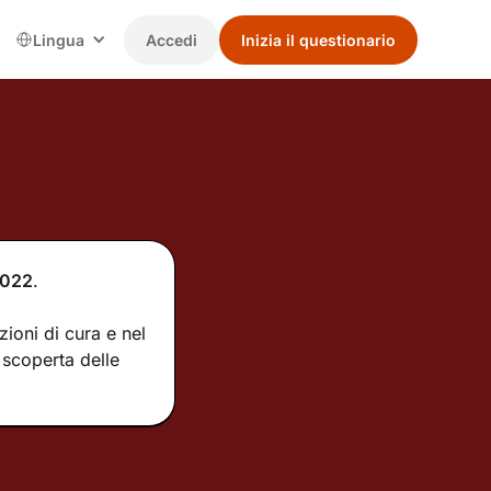
Lingua
Accedi
Inizia il questionario
022
.
ioni di cura e nel
 scoperta delle