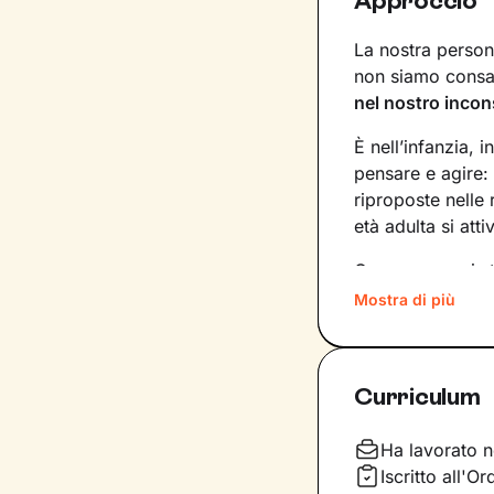
Approccio
La nostra persona
non siamo consap
nel nostro incon
È nell’infanzia, i
pensare e agire:
riproposte nelle
età adulta si att
Conoscere noi st
quinte: raggiung
Mostra di più
svincolare il pre
Nel percorso che
Curriculum
aiutandoti a far
e
come ti relazioni
definiscono ma d
Ha lavorato n
Iscritto all'
Questo ti consent