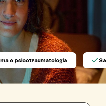
psicotraumatologia
Salute 