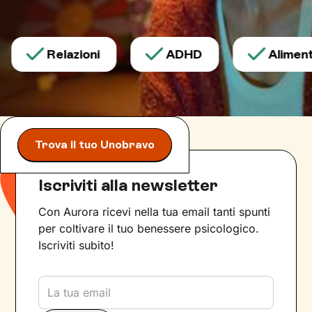
Relazioni
ADHD
Alimenta
Trova il tuo Unobravo
Iscriviti alla newsletter
Con Aurora ricevi nella tua email tanti spunti
per coltivare il tuo benessere psicologico.
Iscriviti subito!