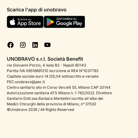
Informativa privacy paziente
Psicologi per aree di intervento
Scarica l'app di unobravo
Termini e condizioni
Aiuto urgente
Informativa Privacy
FAQ
Dichiarazione di Accessibilità
Blog
Cookie policy
Test psicologici
Gestisci cookie
UNOBRAVO s.r.l. Società Benefit
Podcast di psicologia
via Giovanni Porzio, 4 Isola B2 - Napoli 80143
Partita IVA 09516691210 Iscrizione al REA N°1037793
Corporate
Capitale sociale euro 14.125,04 sottoscritto e versato
PEC:unobravo@pec.it
Psicologo italiano all'estero
Centro sanitario sito in Corso Vercelli 55, Milano CAP 20144
Autorizzazione sanitaria ATS Milano n. I-762/2022. Direttore
Sala stampa
Sanitario Dott.ssa Barbara Mantellini iscritta all'albo dei
Medici Chirurghi della provincia di Milano, n° 37532
Bandi e premi
©Unobravo 2026 / All Rights Reserved
Posizioni aperte
Contattaci