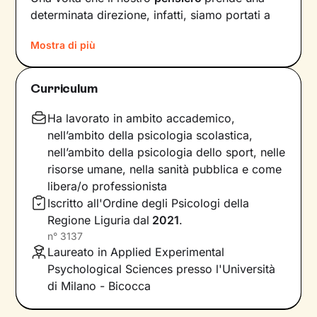
determinata direzione, infatti, siamo portati a
provare un certo tipo di
emozioni
e ad
agire
in
Mostra di più
modi che possono ostacolare il nostro
benessere.
Curriculum
Per interrompere questo circolo vizioso e
innescare un cambiamento positivo
, è
Ha lavorato in ambito accademico,
necessario individuare pensieri e
nell’ambito della psicologia scolastica,
comportamenti che causano emozioni
nell’ambito della psicologia dello sport, nelle
spiacevoli e andare a lavorare su di essi.
risorse umane, nella sanità pubblica e come
libera/o professionista
Il primo obiettivo dei nostri incontri sarà quello
Iscritto all'Ordine degli Psicologi della
di farti acquisire una maggiore
consapevolezza
Regione Liguria
dal
2021
.
delle modalità con cui interpreti gli eventi della
n°
3137
tua vita e di come queste condizionino le tue
Laureato in Applied Experimental
reazioni. Nel frattempo andremo a scovare le
Psychological Sciences presso l'Università
tue
risorse interiori
per potenziarle e, in
di Milano - Bicocca
parallelo, affiancarle a
nuove abilità
utili a
raggiungere i traguardi che ti poni.