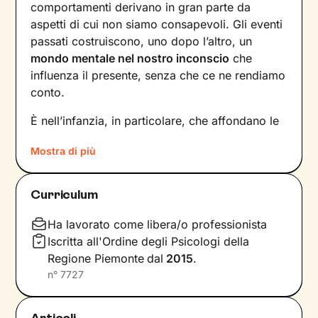
comportamenti derivano in gran parte da
aspetti di cui non siamo consapevoli. Gli eventi
passati costruiscono, uno dopo l’altro, un
mondo mentale nel nostro inconscio
che
influenza il presente, senza che ce ne rendiamo
conto.
È nell’infanzia, in particolare, che affondano le
radici di tanti nostri modi di essere, di pensare
Mostra di più
e agire: le
esperienze vissute in famiglia
,
infatti, vengono apprese, memorizzate e
riproposte nelle relazioni successive.
Curriculum
Individuare e comprendere questi meccanismi -
che in età adulta si attivano in maniera
Ha lavorato come libera/o professionista
automatica - è la chiave per innescare il
Iscritta all'Ordine degli Psicologi della
cambiamento.
Regione Piemonte
dal
2015
.
n°
7727
Conoscere noi stessi significa
portare alla luce
ciò che per tanto tempo è rimasto dietro le