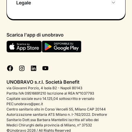
Legale
Colloquio conoscitivo gratuito
Informativa privacy calendario
Psicologo in chat
Informativa privacy paziente
Psicologi per aree di intervento
Scarica l'app di unobravo
Termini e condizioni
Aiuto urgente
Informativa Privacy
FAQ
Dichiarazione di Accessibilità
Blog
Cookie policy
Test psicologici
Gestisci cookie
UNOBRAVO s.r.l. Società Benefit
Podcast di psicologia
via Giovanni Porzio, 4 Isola B2 - Napoli 80143
Partita IVA 09516691210 Iscrizione al REA N°1037793
Corporate
Capitale sociale euro 14.125,04 sottoscritto e versato
PEC:unobravo@pec.it
Psicologo italiano all'estero
Centro sanitario sito in Corso Vercelli 55, Milano CAP 20144
Autorizzazione sanitaria ATS Milano n. I-762/2022. Direttore
Approfondimenti sulla salute mentale
Sanitario Dott.ssa Barbara Mantellini iscritta all'albo dei
Medici Chirurghi della provincia di Milano, n° 37532
Sala stampa
©Unobravo 2026 / All Rights Reserved