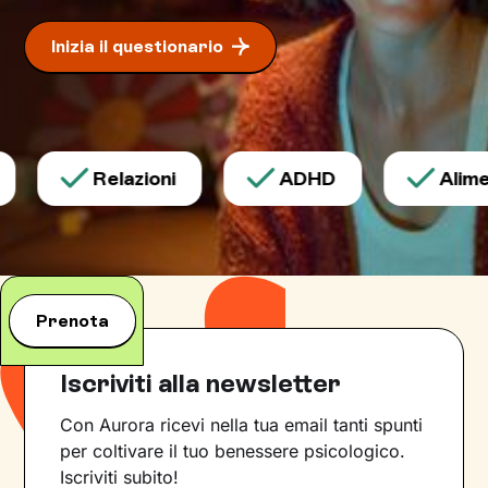
Inizia il questionario
Relazioni
ADHD
Alimen
Prenota
Iscriviti alla newsletter
Con Aurora ricevi nella tua email tanti spunti
per coltivare il tuo benessere psicologico.
Iscriviti subito!